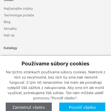
Najčastejšie otázky
Technológie potlače
Blog
Aktuality
Náš tip
Katalógy
Zoznam katalógov
Používame súbory cookies
Prihlásiť sa k odberu noviniek
Na týchto stránkach používame súbory cookies. Niektoré z
Zaregistrujte sa k odberu nášho newslettera a nenechajte si
nich sú nevyhnutné, bez nich by sme inak nemohli
ujsť žiadne ponuky ani nové produkty.
fungovať. S tým nič nenarobíme. Iné mám ale pomáhajú
vylepšiť Váš zážitok z nakupovania. Aby sme ich ale mohli
využívať, potrebujeme Váš súhlas. Ten nám môžete udeliť
pomocou "Povoliť všetko".
Zamietnuť všetko
Povoliť všetko