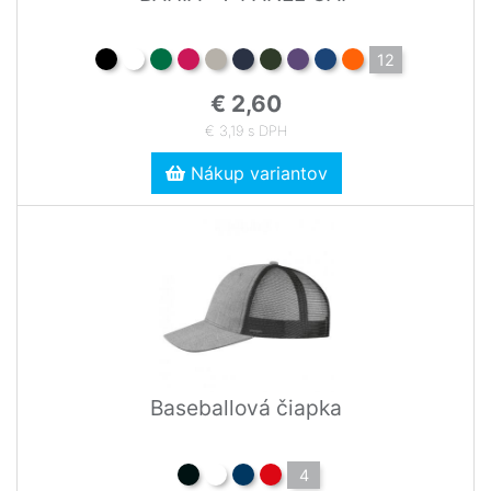
12
€ 2,60
€ 3,19 s DPH
Nákup variantov
Baseballová čiapka
4