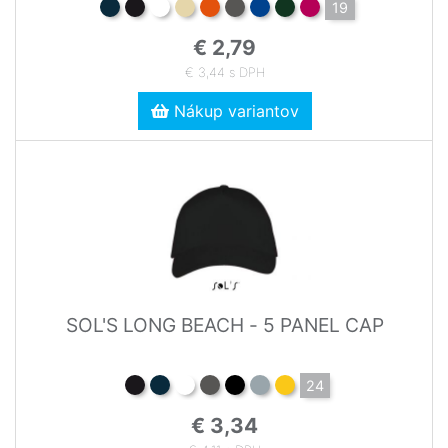
19
€ 2,79
€ 3,44 s DPH
Nákup variantov
SOL'S LONG BEACH - 5 PANEL CAP
24
€ 3,34