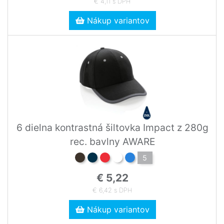
€ 4,11 s DPH
Nákup variantov
6 dielna kontrastná šiltovka Impact z 280g
rec. bavlny AWARE
5
€ 5,22
€ 6,42 s DPH
Nákup variantov