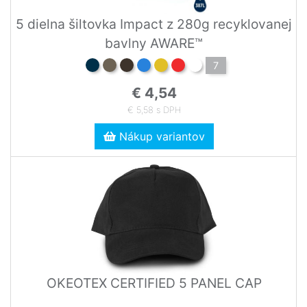
5 dielna šiltovka Impact z 280g recyklovanej
bavlny AWARE™
7
€ 4,54
€ 5,58 s DPH
Nákup variantov
OKEOTEX CERTIFIED 5 PANEL CAP