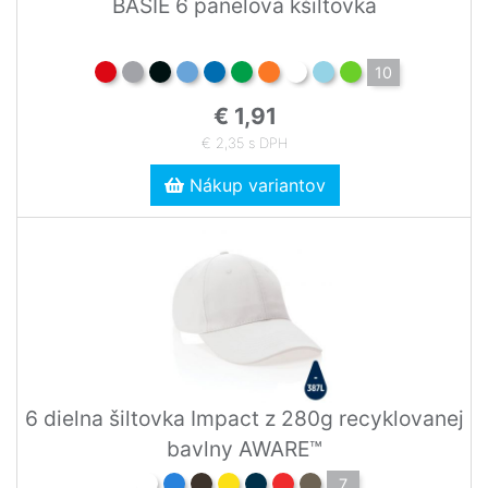
BASIE 6 panelová kšiltovka
10
€ 1,91
€ 2,35 s DPH
Nákup variantov
6 dielna šiltovka Impact z 280g recyklovanej
bavlny AWARE™
7