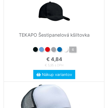
TEKAPO Šestipanelová kšiltovka
6
€ 4,84
€ 5,95 s DPH
Nákup variantov