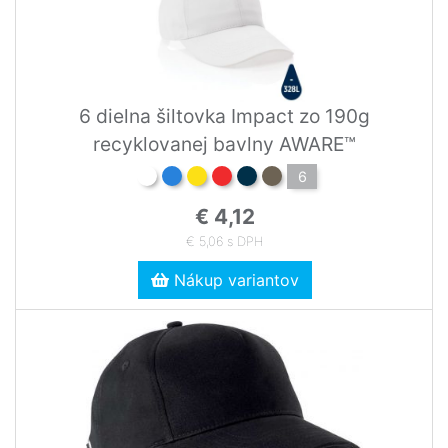
6 dielna šiltovka Impact zo 190g
recyklovanej bavlny AWARE™
6
€ 4,12
€ 5,06 s DPH
Nákup variantov