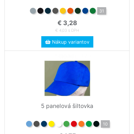
31
€ 3,28
€ 4,03 s DPH
Nákup variantov
5 panelová šiltovka
10