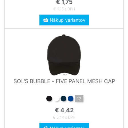
€ 1,75
€ 2,15 s DPH
Nákup variantov
SOL'S BUBBLE - FIVE PANEL MESH CAP
12
€ 4,42
€ 5,44 s DPH