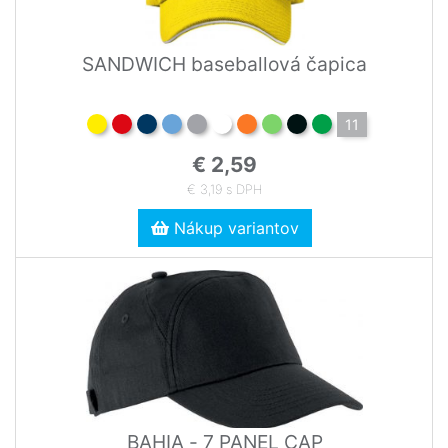
SANDWICH baseballová čapica
11
€ 2,59
€ 3,19 s DPH
Nákup variantov
BAHIA - 7 PANEL CAP