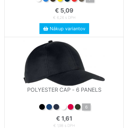
€ 5,09
€ 6,26 s DPH
Nákup variantov
POLYESTER CAP - 6 PANELS
6
€ 1,61
€ 1,98 s DPH