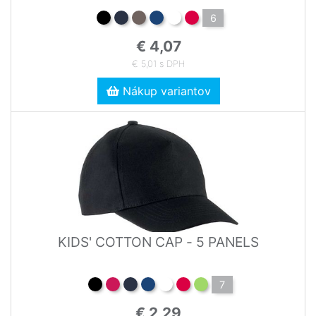
6
€ 4,07
€ 5,01 s DPH
Nákup variantov
KIDS' COTTON CAP - 5 PANELS
7
€ 2,29