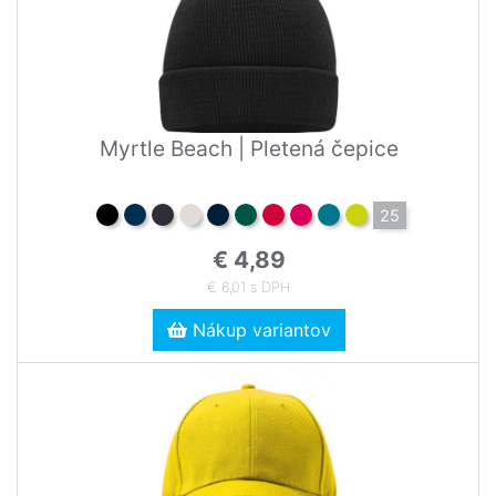
Myrtle Beach | Pletená čepice
25
€ 4,89
€ 6,01 s DPH
Nákup variantov