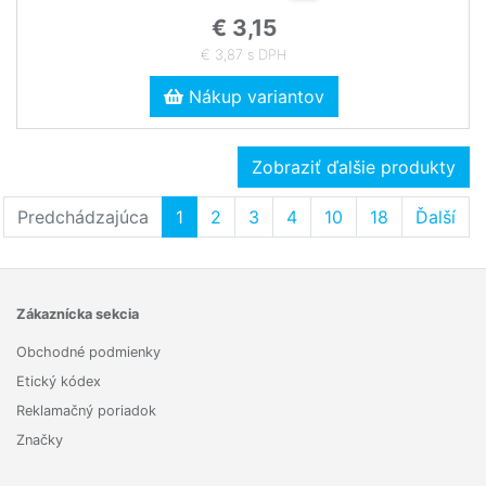
€ 3,15
€ 3,87 s DPH
Nákup variantov
Zobraziť ďalšie produkty
Predchádzajúca
1
2
3
4
10
18
Ďalší
Zákaznícka sekcia
Obchodné podmienky
Etický kódex
Reklamačný poriadok
Značky