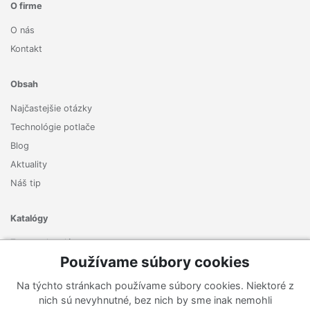
O firme
O nás
Kontakt
Obsah
Najčastejšie otázky
Technológie potlače
Blog
Aktuality
Náš tip
Katalógy
Zoznam katalógov
Používame súbory cookies
Prihlásiť sa k odberu noviniek
Na týchto stránkach používame súbory cookies. Niektoré z
Zaregistrujte sa k odberu nášho newslettera a nenechajte si
nich sú nevyhnutné, bez nich by sme inak nemohli
ujsť žiadne ponuky ani nové produkty.