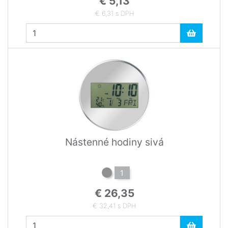
€ 5,13
€ 6,31 s DPH
Nástenné hodiny sivá
1
€ 26,35
€ 32,41 s DPH