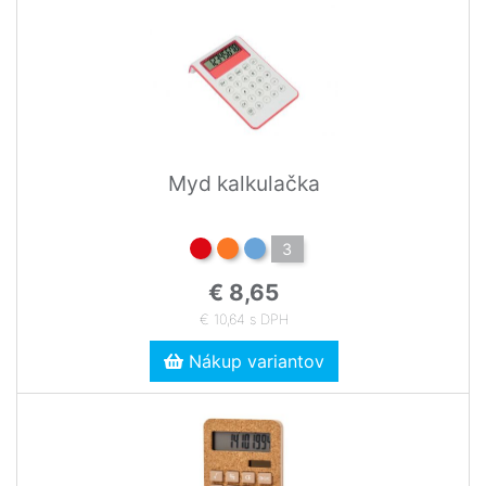
Myd kalkulačka
3
€ 8,65
€ 10,64 s DPH
Nákup variantov