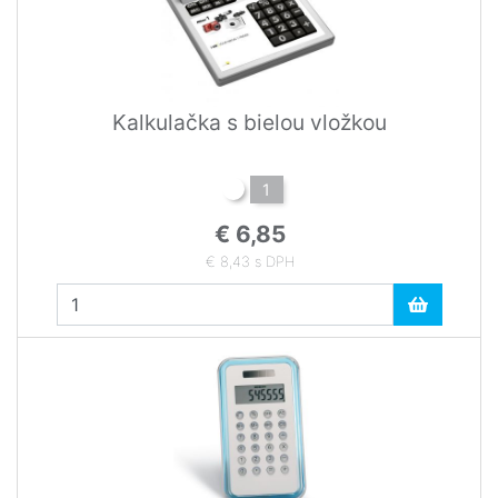
Kalkulačka s bielou vložkou
1
€ 6,85
€ 8,43 s DPH