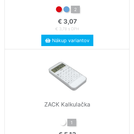
2
€ 3,07
€ 3,78 s DPH
Nákup variantov
ZACK Kalkulačka
1