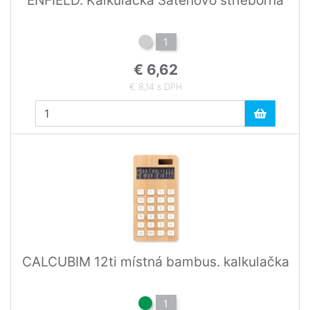
1
€ 6,62
€ 8,14 s DPH
CALCUBIM 12ti místná bambus. kalkulačka
1