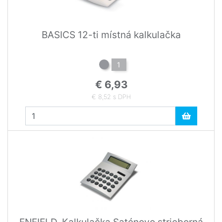
BASICS 12-ti místná kalkulačka
1
€ 6,93
€ 8,52 s DPH
ENFIELD. Kalkulačka Saténovo strieborná