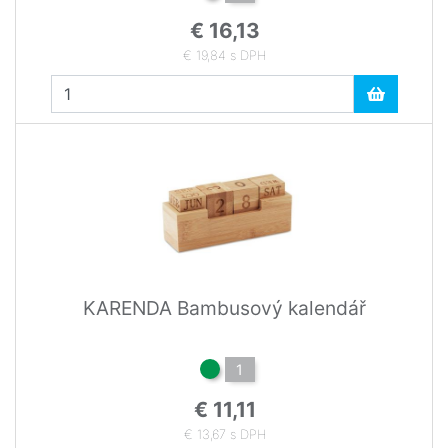
€ 16,13
€ 19,84 s DPH
KARENDA Bambusový kalendář
1
€ 11,11
€ 13,67 s DPH