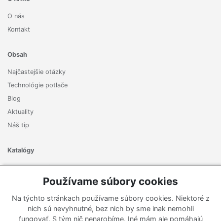
O nás
Kontakt
Obsah
Najčastejšie otázky
Technológie potlače
Blog
Aktuality
Náš tip
Katalógy
Zoznam katalógov
Používame súbory cookies
Prihlásiť sa k odberu noviniek
Na týchto stránkach používame súbory cookies. Niektoré z
Zaregistrujte sa k odberu nášho newslettera a nenechajte si
nich sú nevyhnutné, bez nich by sme inak nemohli
ujsť žiadne ponuky ani nové produkty.
fungovať. S tým nič nenarobíme. Iné mám ale pomáhajú