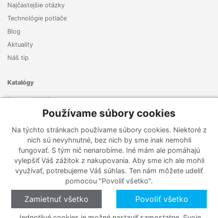
Najčastejšie otázky
Technológie potlače
Blog
Aktuality
Náš tip
Katalógy
Zoznam katalógov
Používame súbory cookies
Prihlásiť sa k odberu noviniek
Na týchto stránkach používame súbory cookies. Niektoré z
Zaregistrujte sa k odberu nášho newslettera a nenechajte si
nich sú nevyhnutné, bez nich by sme inak nemohli
ujsť žiadne ponuky ani nové produkty.
fungovať. S tým nič nenarobíme. Iné mám ale pomáhajú
vylepšiť Váš zážitok z nakupovania. Aby sme ich ale mohli
využívať, potrebujeme Váš súhlas. Ten nám môžete udeliť
pomocou "Povoliť všetko".
Zamietnuť všetko
Povoliť všetko
Jednotlivé cookies je možné nastaviť samostatne. Svoje