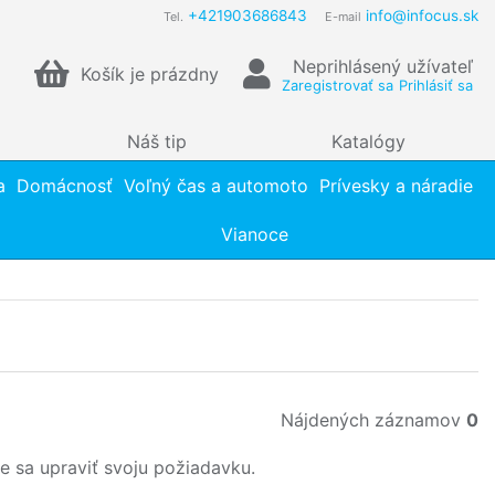
+421903686843
info@infocus.sk
Tel.
E-mail
Neprihlásený užívateľ
Košík je prázdny
Zaregistrovať sa
Prihlásiť sa
Náš tip
Katalógy
a
Domácnosť
Voľný čas a automoto
Prívesky a náradie
Vianoce
Nájdených záznamov
0
e sa upraviť svoju požiadavku.