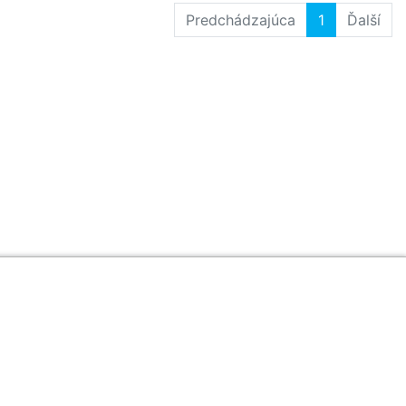
Predchádzajúca
1
Ďalší
newslettera a nenechajte si ujsť žiadne