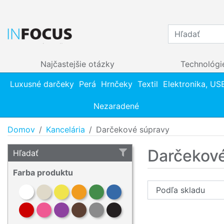
Najčastejšie otázky
Technológi
Luxusné darčeky
Perá
Hrnčeky
Textil
Elektronika, US
Nezaradené
Domov
Kancelária
Darčekové súpravy
Darčekové
Hľadať
Farba produktu