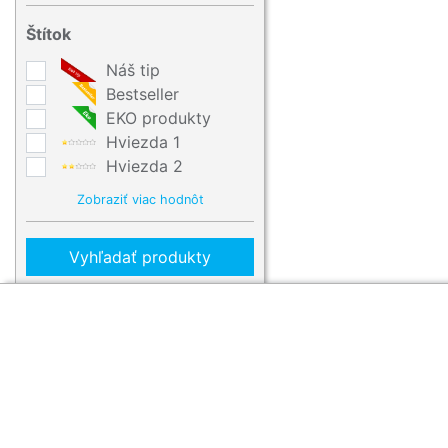
Štítok
Náš tip
Bestseller
EKO produkty
Hviezda 1
Hviezda 2
Zobraziť viac hodnôt
Vyhľadať produkty
Zákaznícka sekcia
O firme
Obsah
Obchodné podmienky
O nás
Najčastejšie otázk
Etický kódex
Kontakt
Technológie potlač
Reklamačný poriadok
Blog