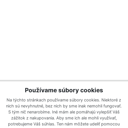
Používame súbory cookies
Na týchto stránkach používame súbory cookies. Niektoré z
Katalógy
Prihlásiť sa k odberu noviniek
nich sú nevyhnutné, bez nich by sme inak nemohli fungovať.
Zaregistrujte sa k odberu nášho 
S tým nič nenarobíme. Iné mám ale pomáhajú vylepšiť Váš
y
Zoznam katalógov
ponuky ani nové produkty.
zážitok z nakupovania. Aby sme ich ale mohli využívať,
e
potrebujeme Váš súhlas. Ten nám môžete udeliť pomocou