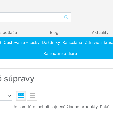
e potlače
Blog
Aktuality
B
Cestovanie - tašky
Dáždniky
Kancelária
Zdravie a krás
Kalendáre a diáre
 súpravy
Je nám ľúto, neboli nájdené žiadne produkty. Pokúst