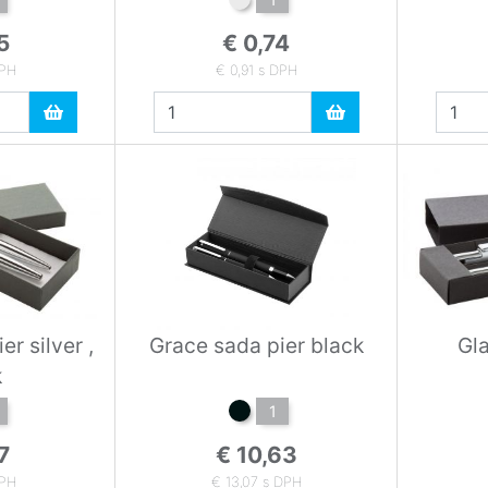
5
€ 0,74
DPH
€ 0,91 s DPH
er silver ,
Grace sada pier black
Gl
k
1
7
€ 10,63
DPH
€ 13,07 s DPH