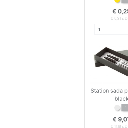
€ 0,2
€ 0,31 s 
Station sada pi
blac
1
€ 9,0
€ 11,16 s 