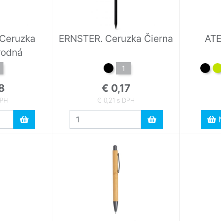
Ceruzka
ERNSTER. Ceruzka Čierna
ATE
írodná
1
8
€ 0,17
DPH
€ 0,21 s DPH
N