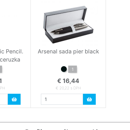
c Pencil.
Arsenal sada pier black
ceruzka
1
1
€ 16,44
DPH
€ 20,22 s DPH