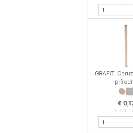
GRAFIT. Ceruz
prírod
1
€ 0,1
€ 0,20 s 