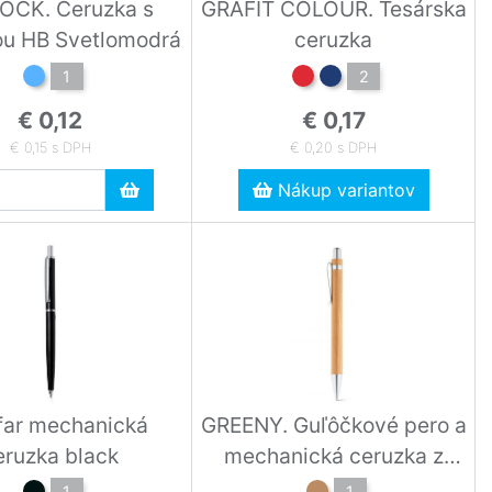
OCK. Ceruzka s
GRAFIT COLOUR. Tesárska
ou HB Svetlomodrá
ceruzka
1
2
€ 0,12
€ 0,17
€ 0,15 s DPH
€ 0,20 s DPH
Nákup variantov
far mechanická
GREENY. Guľôčkové pero a
eruzka black
mechanická ceruzka z
bambusu Prírodná
1
1