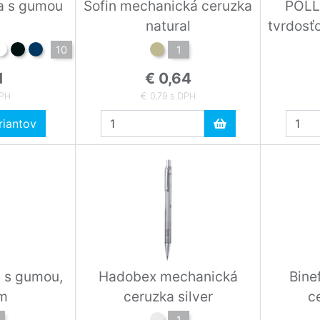
a s gumou
Sofin mechanická ceruzka
POLL
natural
tvrdosť
10
1
1
€ 0,64
DPH
€ 0,79 s DPH
iantov
a s gumou,
Hadobex mechanická
Bine
m
ceruzka silver
c
1