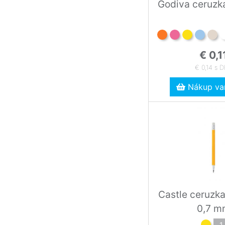
Godiva ceruzk
€ 0,1
€ 0,14 s 
Nákup var
Castle ceruzk
0,7 m
1