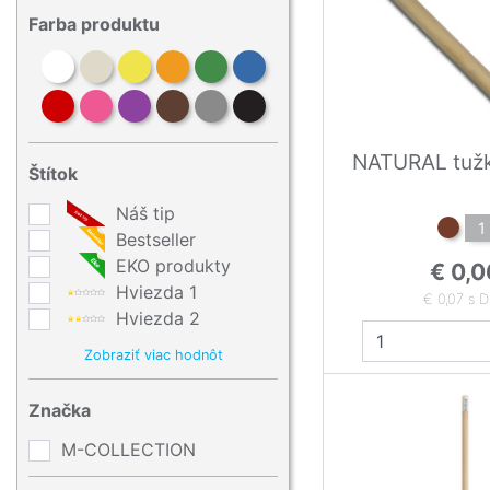
Farba produktu
Štítok
Náš tip
1
Bestseller
EKO produkty
€ 0,0
Hviezda 1
€ 0,07 s 
Hviezda 2
Zobraziť viac hodnôt
Značka
M-COLLECTION