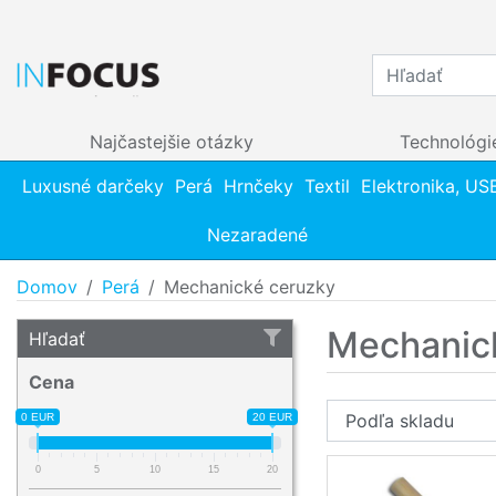
Najčastejšie otázky
Technológi
Luxusné darčeky
Perá
Hrnčeky
Textil
Elektronika, US
Nezaradené
Domov
Perá
Mechanické ceruzky
Mechanic
Hľadať
Cena
0 EUR
20 EUR
0
5
10
15
20