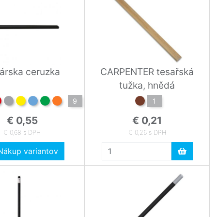
árska ceruzka
CARPENTER tesařská
tužka, hnědá
9
1
€ 0,55
€ 0,21
€ 0,68 s DPH
€ 0,26 s DPH
ákup variantov