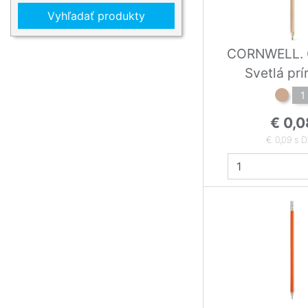
Vyhľadať produkty
CORNWELL. 
Svetlá pr
1
€ 0,0
€ 0,09 s 