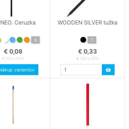
NEO. Ceruzka
WOODEN SILVER tužka
6
1
€ 0,08
€ 0,33
€ 0,10 s DPH
€ 0,41 s DPH
ákup variantov