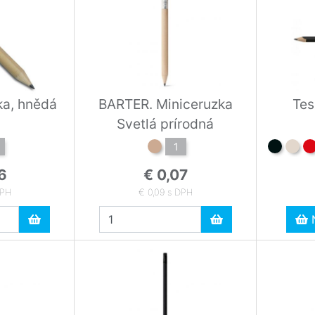
NATURAL tužka, hnědá
BARTER. Miniceruzka
Tes
Svetlá prírodná
1
6
€ 0,07
DPH
€ 0,09 s DPH
N