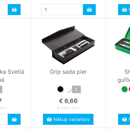
N
ka Svetlá
Grip sada pier
S
ná
guľô
mech
2
7
€ 6,66
DPH
€ 8,19 s DPH
Nákup variantov
N