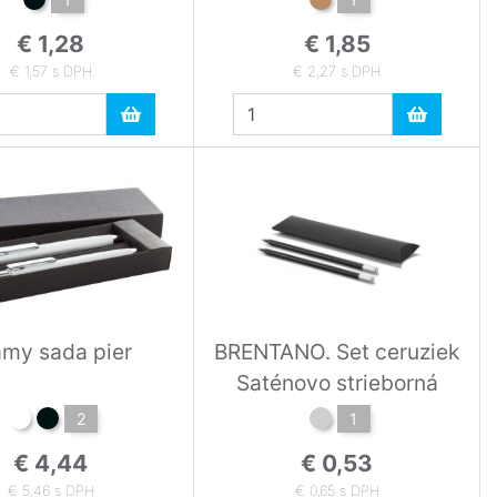
€ 1,28
€ 1,85
€ 1,57 s DPH
€ 2,27 s DPH
amy sada pier
BRENTANO. Set ceruziek
Saténovo strieborná
2
1
€ 4,44
€ 0,53
€ 5,46 s DPH
€ 0,65 s DPH