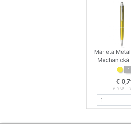
Marieta Metali
Mechanická 
1
€ 0,7
€ 0,88 s 