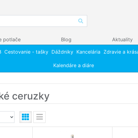
e potlače
Blog
Aktuality
B
Cestovanie - tašky
Dáždniky
Kancelária
Zdravie a krás
Kalendáre a diáre
ké ceruzky