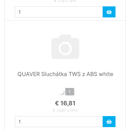
€ 3,19 s DPH
QUAVER Sluchátka TWS z ABS white
1
€ 16,81
€ 20,67 s DPH