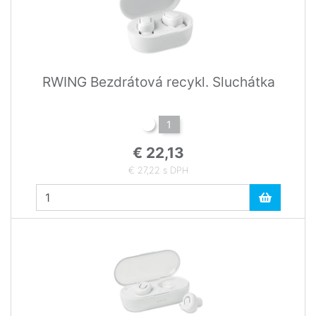
RWING Bezdrátová recykl. Sluchátka
1
€ 22,13
€ 27,22 s DPH