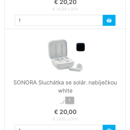
€ 20,20
€ 24,84 s DPH
SONORA Sluchátka se solár. nabíječkou
white
1
€ 20,00
€ 24,60 s DPH