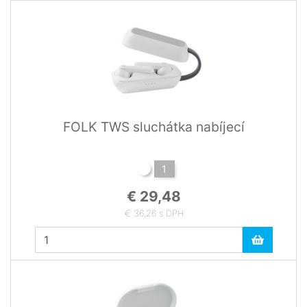
FOLK TWS sluchátka nabíjecí
1
€ 29,48
€ 36,26 s DPH