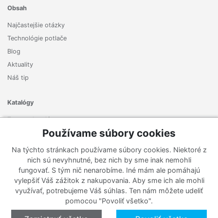
Obsah
Najčastejšie otázky
Technológie potlače
Blog
Aktuality
Náš tip
Katalógy
Zoznam katalógov
Používame súbory cookies
Prihlásiť sa k odberu noviniek
Na týchto stránkach používame súbory cookies. Niektoré z
Zaregistrujte sa k odberu nášho newslettera a nenechajte si
nich sú nevyhnutné, bez nich by sme inak nemohli
ujsť žiadne ponuky ani nové produkty.
fungovať. S tým nič nenarobíme. Iné mám ale pomáhajú
vylepšiť Váš zážitok z nakupovania. Aby sme ich ale mohli
využívať, potrebujeme Váš súhlas. Ten nám môžete udeliť
pomocou "Povoliť všetko".