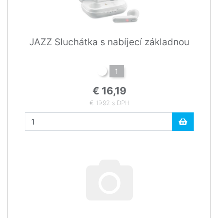
JAZZ Sluchátka s nabíjecí základnou
1
€ 16,19
€ 19,92 s DPH