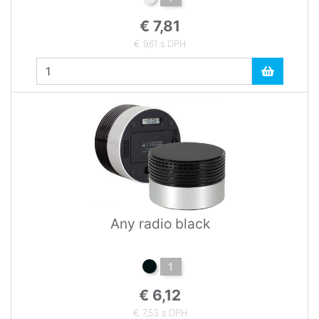
€ 7,81
€ 9,61 s DPH
Any radio black
1
€ 6,12
€ 7,53 s DPH