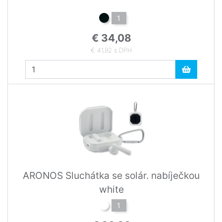
1
€ 34,08
€ 41,92 s DPH
ARONOS Sluchátka se solár. nabíječkou
white
1