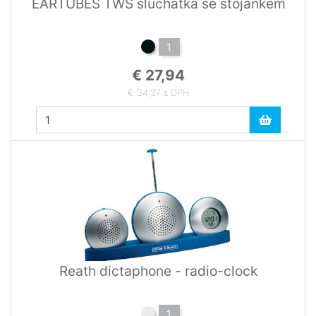
EARTUBES TWS sluchátka se stojánkem
1
€ 27,94
€ 34,37 s DPH
Reath dictaphone - radio-clock
1