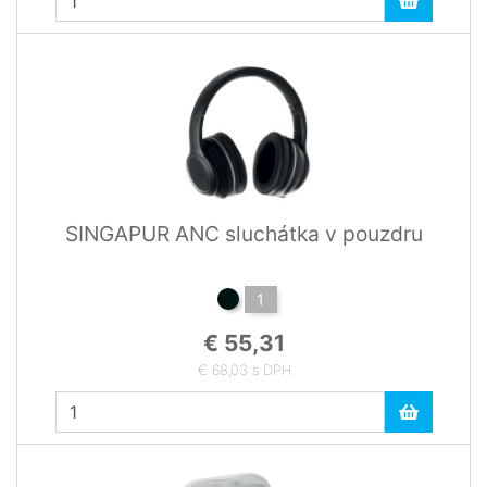
SINGAPUR ANC sluchátka v pouzdru
1
€ 55,31
€ 68,03 s DPH