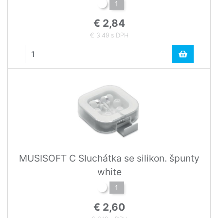
1
€ 2,84
€ 3,49 s DPH
MUSISOFT C Sluchátka se silikon. špunty
white
1
€ 2,60