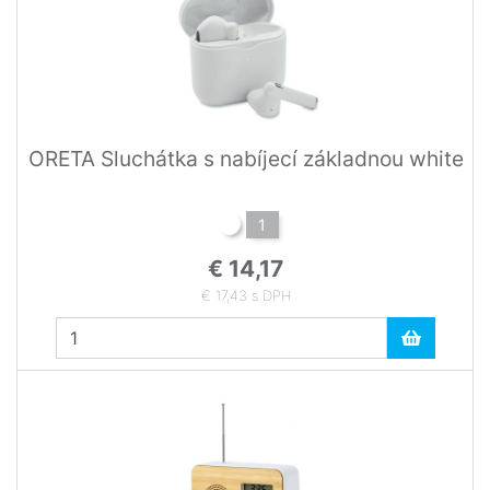
ORETA Sluchátka s nabíjecí základnou white
1
€ 14,17
€ 17,43 s DPH