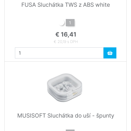
FUSA Sluchátka TWS z ABS white
1
€ 16,41
€ 20,19 s DPH
MUSISOFT Sluchátka do uší - špunty