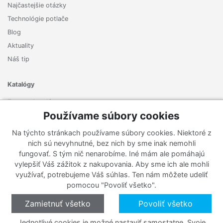
Najčastejšie otázky
Technológie potlače
Blog
Aktuality
Náš tip
Katalógy
Zoznam katalógov
Používame súbory cookies
Prihlásiť sa k odberu noviniek
Na týchto stránkach používame súbory cookies. Niektoré z
Zaregistrujte sa k odberu nášho newslettera a nenechajte si
nich sú nevyhnutné, bez nich by sme inak nemohli
ujsť žiadne ponuky ani nové produkty.
fungovať. S tým nič nenarobíme. Iné mám ale pomáhajú
vylepšiť Váš zážitok z nakupovania. Aby sme ich ale mohli
využívať, potrebujeme Váš súhlas. Ten nám môžete udeliť
pomocou "Povoliť všetko".
Zamietnuť všetko
Povoliť všetko
Jednotlivé cookies je možné nastaviť samostatne. Svoje