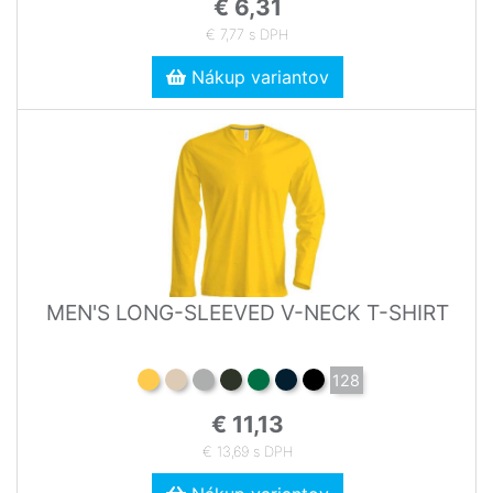
€ 6,31
€ 7,77 s DPH
Nákup variantov
MEN'S LONG-SLEEVED V-NECK T-SHIRT
128
€ 11,13
€ 13,69 s DPH