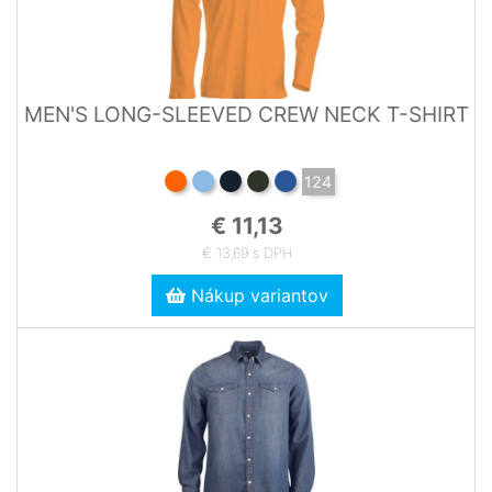
MEN'S LONG-SLEEVED CREW NECK T-SHIRT
124
€ 11,13
€ 13,69 s DPH
Nákup variantov