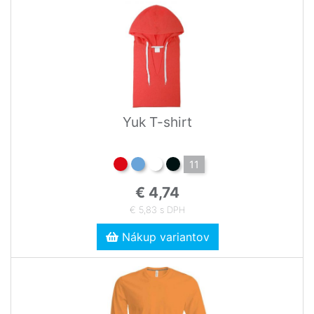
Yuk T-shirt
11
€ 4,74
€ 5,83 s DPH
Nákup variantov