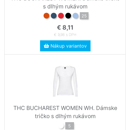
s dlhým rukávom
25
€ 8,11
€ 9,98 s DPH
Nákup variantov
THC BUCHAREST WOMEN WH. Dámske
tričko s dlhým rukávom
5