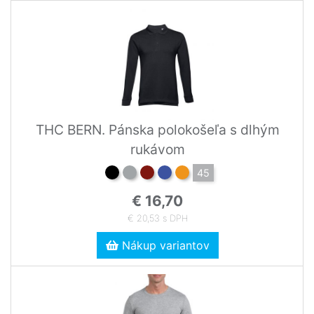
THC BERN. Pánska polokošeľa s dlhým
rukávom
45
€ 16,70
€ 20,53 s DPH
Nákup variantov