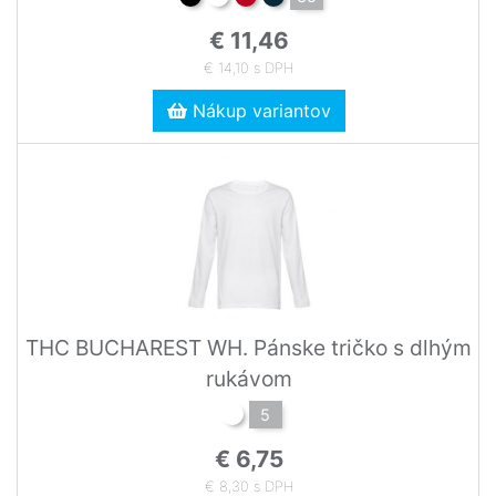
€ 11,46
€ 14,10 s DPH
Nákup variantov
THC BUCHAREST WH. Pánske tričko s dlhým
rukávom
5
€ 6,75
€ 8,30 s DPH