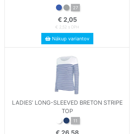
27
€ 2,05
€ 2,52 s DPH
Nákup variantov
LADIES’ LONG-SLEEVED BRETON STRIPE
TOP
11
€ 26,58