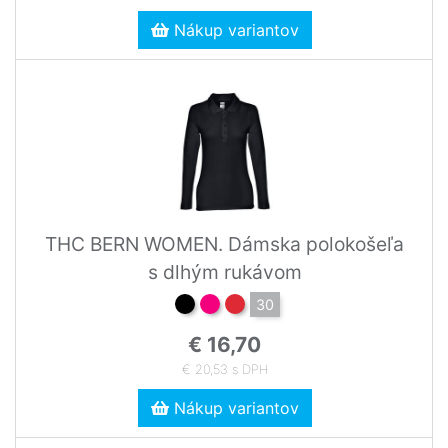
Nákup variantov
THC BERN WOMEN. Dámska polokošeľa
s dlhým rukávom
30
€ 16,70
€ 20,53 s DPH
Nákup variantov