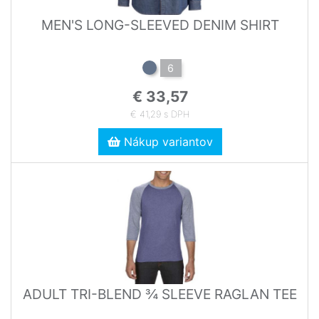
MEN'S LONG-SLEEVED DENIM SHIRT
6
€ 33,57
€ 41,29 s DPH
Nákup variantov
ADULT TRI-BLEND ¾ SLEEVE RAGLAN TEE