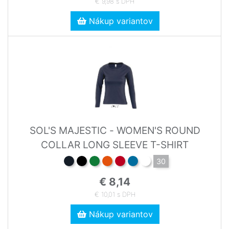
€ 9,98 s DPH
Nákup variantov
SOL'S MAJESTIC - WOMEN'S ROUND
COLLAR LONG SLEEVE T-SHIRT
30
€ 8,14
€ 10,01 s DPH
Nákup variantov