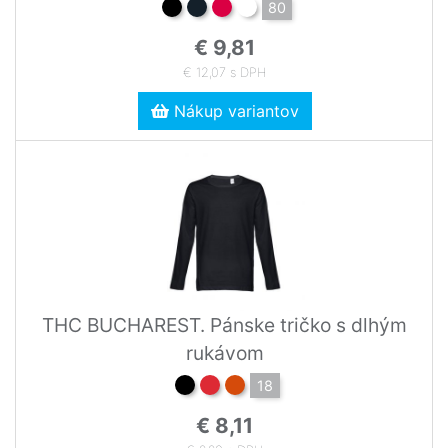
80
€ 9,81
€ 12,07 s DPH
Nákup variantov
THC BUCHAREST. Pánske tričko s dlhým
rukávom
18
€ 8,11