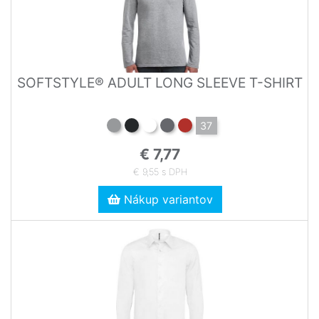
SOFTSTYLE® ADULT LONG SLEEVE T-SHIRT
37
€ 7,77
€ 9,55 s DPH
Nákup variantov