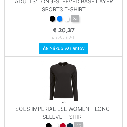
ADULTS' LONG-SLEEVED BASE LAYER
SPORTS T-SHIRT
24
€ 20,37
€ 25,06 s DPH
Nákup variantov
SOL'S IMPERIAL LSL WOMEN - LONG-
SLEEVE T-SHIRT
35