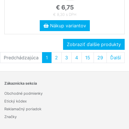
€ 6,75
€ 8,30 s DPH
Nákup variantov
Zobraziť ďalšie produkty
Predchádzajúca
1
2
3
4
15
29
Ďalší
Zákaznícka sekcia
Obchodné podmienky
Etický kódex
Reklamačný poriadok
Značky