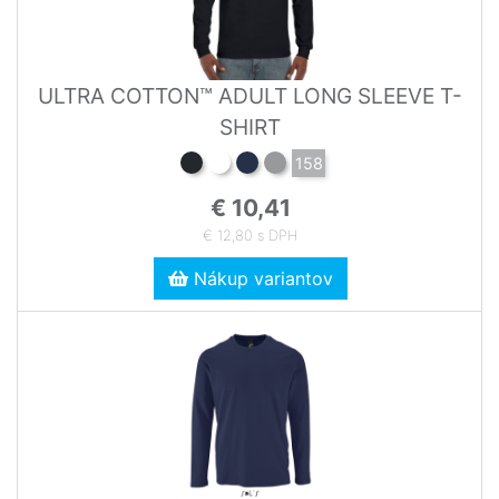
ULTRA COTTON™ ADULT LONG SLEEVE T-
SHIRT
158
€ 10,41
€ 12,80 s DPH
Nákup variantov