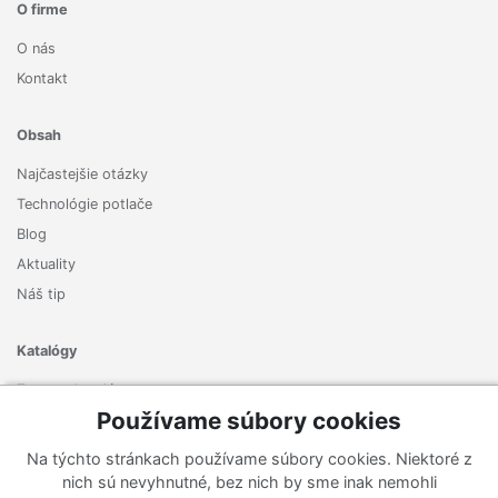
O firme
O nás
Kontakt
Obsah
Najčastejšie otázky
Technológie potlače
Blog
Aktuality
Náš tip
Katalógy
Zoznam katalógov
Používame súbory cookies
Prihlásiť sa k odberu noviniek
Na týchto stránkach používame súbory cookies. Niektoré z
Zaregistrujte sa k odberu nášho newslettera a nenechajte si
nich sú nevyhnutné, bez nich by sme inak nemohli
ujsť žiadne ponuky ani nové produkty.