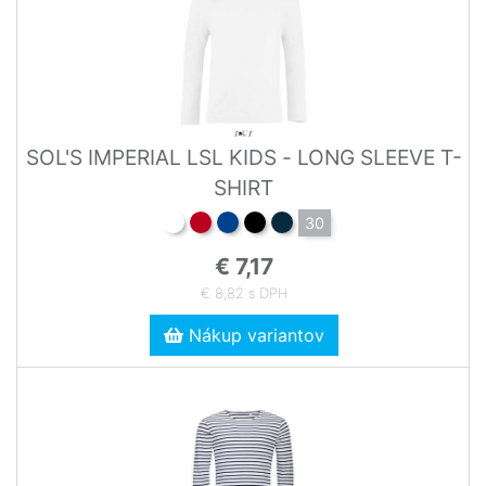
SOL'S IMPERIAL LSL KIDS - LONG SLEEVE T-
SHIRT
30
€ 7,17
€ 8,82 s DPH
Nákup variantov