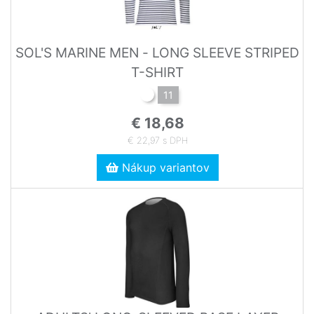
SOL'S MARINE MEN - LONG SLEEVE STRIPED
T-SHIRT
11
€ 18,68
€ 22,97 s DPH
Nákup variantov