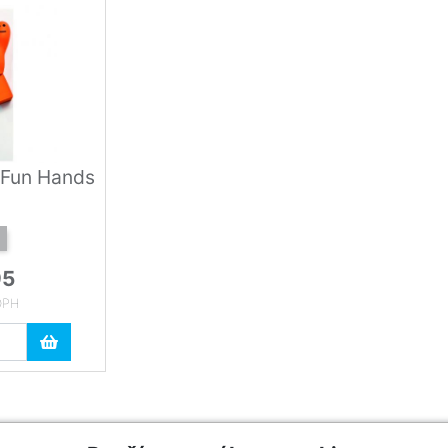
 Fun Hands
95
DPH