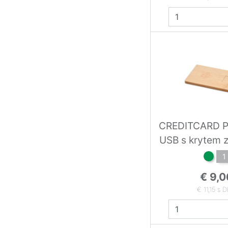
CREDITCARD P
USB s krytem 
1
€ 9,0
€ 11,15 s 