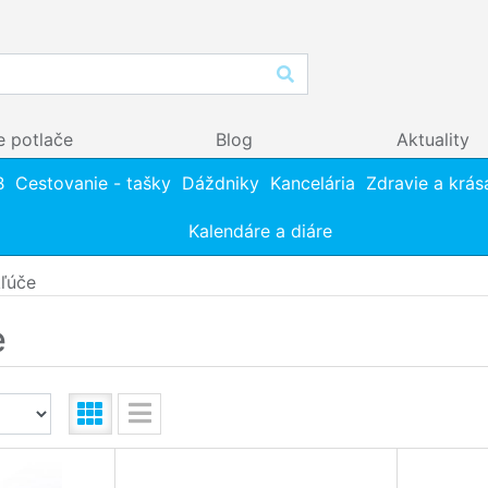
e potlače
Blog
Aktuality
B
Cestovanie - tašky
Dáždniky
Kancelária
Zdravie a krás
Kalendáre a diáre
ľúče
e