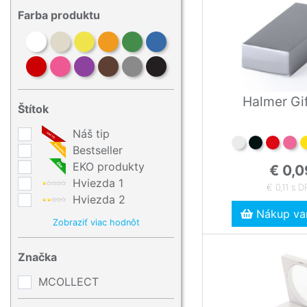
Farba produktu
Halmer Gi
Štítok
Náš tip
Bestseller
EKO produkty
€ 0,0
Hviezda 1
€ 0,11 s 
Hviezda 2
Nákup var
Zobraziť viac hodnôt
Značka
MCOLLECT