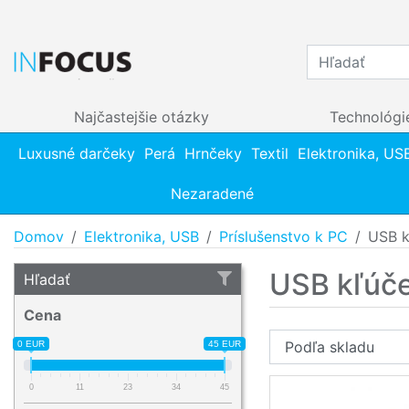
Najčastejšie otázky
Technológi
Luxusné darčeky
Perá
Hrnčeky
Textil
Elektronika, US
Nezaradené
Domov
Elektronika, USB
Príslušenstvo k PC
USB k
USB kľúč
Hľadať
Cena
0 EUR
45 EUR
0
11
23
34
45