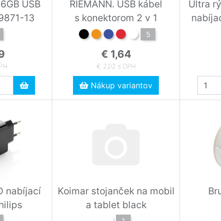
16GB USB
RIEMANN. USB kábel
Ultra r
ka MO9871-13
s konektorom 2 v 1
nabíja
5
9
€ 1,64
DPH
€ 2,02 s DPH
Nákup variantov
D nabíjací
Koimar stojanček na mobil
Br
ilips
a tablet black
1