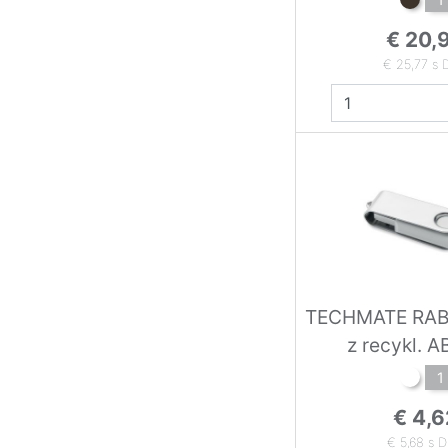
€ 20,
€ 25,77 s
TECHMATE RABS
z recykl. 
MO2080-06 w
1
€ 4,6
€ 5,68 s 