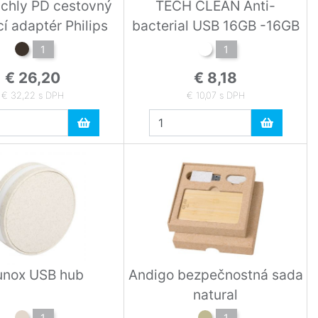
ýchly PD cestovný
TECH CLEAN Anti-
cí adaptér Philips
bacterial USB 16GB -16GB
1
1
€ 26,20
€ 8,18
€ 32,22 s DPH
€ 10,07 s DPH
unox USB hub
Andigo bezpečnostná sada
natural
1
1