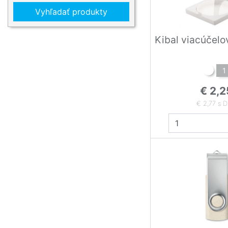
Vyhľadať produkty
Kibal viacúčelo
1
€ 2,2
€ 2,77 s 