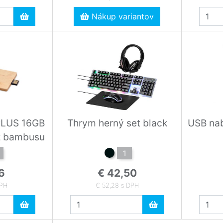
Nákup variantov
LUS 16GB
Thrym herný set black
USB nab
z bambusu
1
6
€ 42,50
DPH
€ 52,28 s DPH