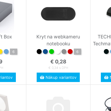
ft Box
Kryt na webkameru
TECH
notebooku
Techmate.
6
6
9
€ 0,28
DPH
€ 0,34 s DPH
iantov
Nákup variantov
N