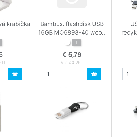
vá krabička
Bambus. flashdisk USB
US
16GB MO6898-40 wood
recyk
16G
1
5
€ 5,79
DPH
€ 7,12 s DPH