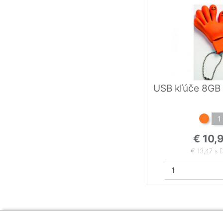
USB kľúče 8GB
1
€ 10,
€ 13,47 s 