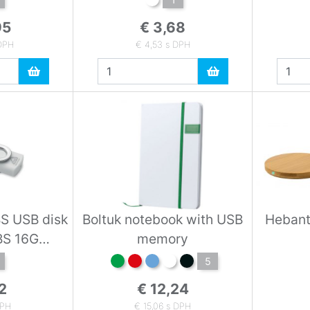
95
€ 3,68
 DPH
€ 4,53 s DPH
 USB disk
Boltuk notebook with USB
Hebant
ABS 16G
memory
hite 16G
5
2
€ 12,24
DPH
€ 15,06 s DPH