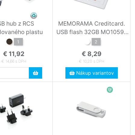
B hub z RCS
MEMORAMA Creditcard.
lovaného plastu
USB flash 32GB MO1059-
06
1
2
€ 11,92
€ 8,29
€ 14,66 s DPH
€ 10,20 s DPH
Nákup variantov