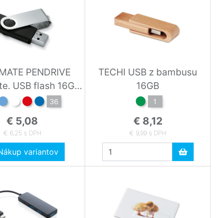
MATE PENDRIVE
TECHI USB z bambusu
 USB flash 16GB
16GB
MO1001-03
36
1
€ 5,08
€ 8,12
€ 6,25 s DPH
€ 9,99 s DPH
ákup variantov