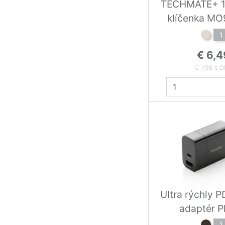
TECHMATE+ 
klíčen
1
€ 6,4
€ 7,98 s 
Ultra rýchly P
adaptér Ph
1