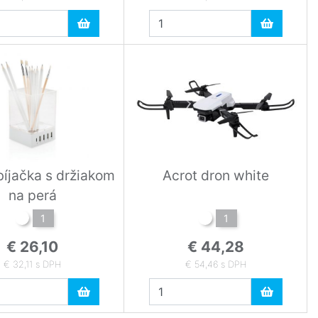
íjačka s držiakom
Acrot dron white
na perá
1
1
€ 26,10
€ 44,28
€ 32,11 s DPH
€ 54,46 s DPH