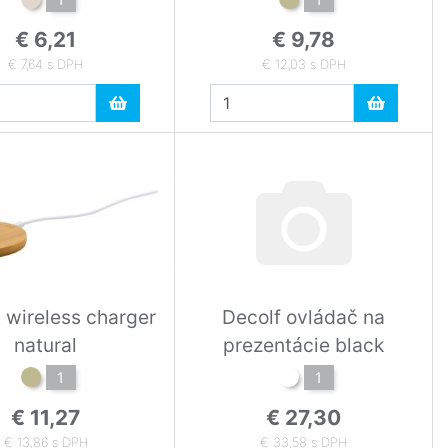
€ 6,21
€ 9,78
€ 7,64 s DPH
€ 12,03 s DPH
 wireless charger
Decolf ovládač na
natural
prezentácie black
1
1
€ 11,27
€ 27,30
€ 13,86 s DPH
€ 33,58 s DPH