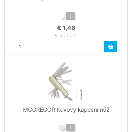
1
€ 1,46
€ 1,80 s DPH
MCGREGOR Kovový kapesní nůž
1