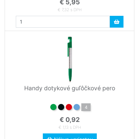
€ 5,95
€ 7,32 s DPH
Handy dotykové guľôčkové pero
4
€ 0,92
€ 1,13 s DPH