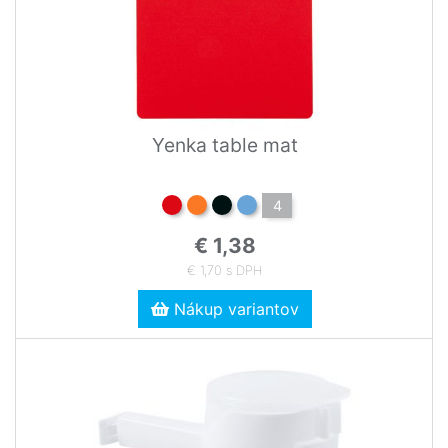
Yenka table mat
4
€ 1,38
€ 1,70 s DPH
Nákup variantov