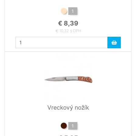
1
€ 8,39
€ 10,32 s DPH
Vreckový nožík
1