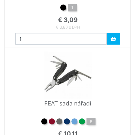
1
€ 3,09
€ 3,80 s DPH
FEAT sada nářadí
6
€ 10,11