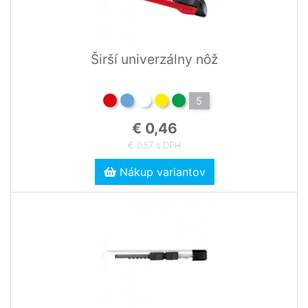
Širší univerzálny nôž
5
€ 0,46
€ 0,57 s DPH
Nákup variantov