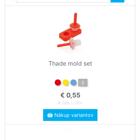
Thade mold set
3
€ 0,55
€ 0,68 s DPH
Nákup variantov