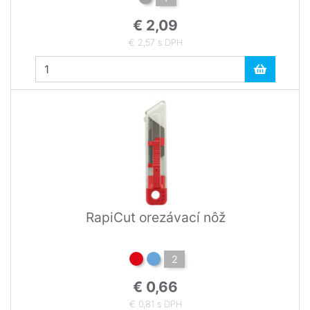
€ 2,09
€ 2,57 s DPH
RapiCut orezávací nôž
2
€ 0,66
€ 0,81 s DPH