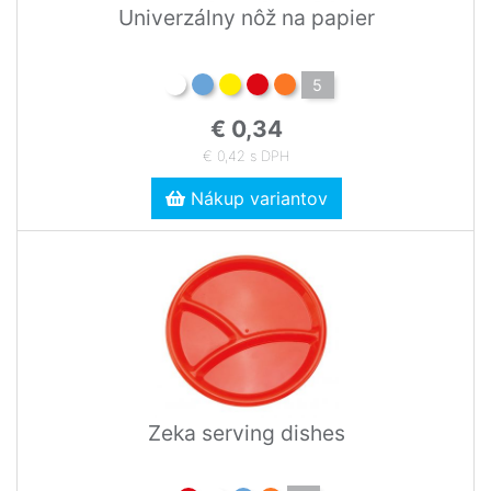
Univerzálny nôž na papier
5
€ 0,34
€ 0,42 s DPH
Nákup variantov
Zeka serving dishes