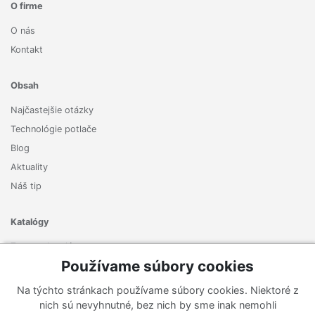
O firme
O nás
Kontakt
Obsah
Najčastejšie otázky
Technológie potlače
Blog
Aktuality
Náš tip
Katalógy
Zoznam katalógov
Používame súbory cookies
Prihlásiť sa k odberu noviniek
Na týchto stránkach používame súbory cookies. Niektoré z
Zaregistrujte sa k odberu nášho newslettera a nenechajte si
nich sú nevyhnutné, bez nich by sme inak nemohli
ujsť žiadne ponuky ani nové produkty.