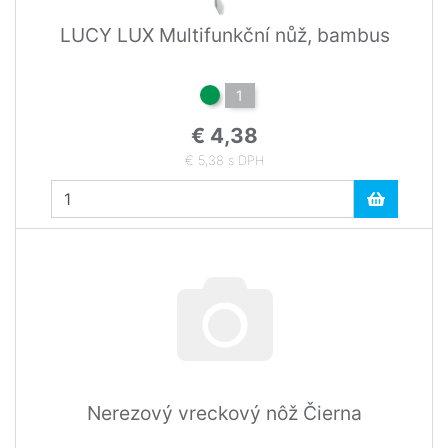
LUCY LUX Multifunkční nůž, bambus
1
€ 4,38
€ 5,38 s DPH
Nerezový vreckový nôž Čierna