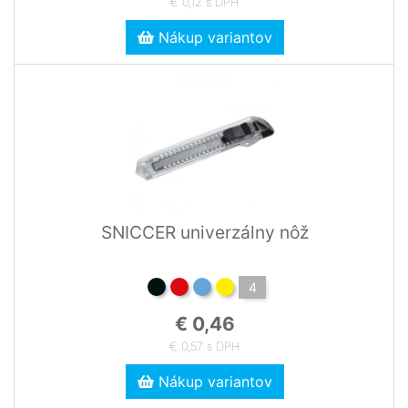
€ 0,12 s DPH
Nákup variantov
SNICCER univerzálny nôž
4
€ 0,46
€ 0,57 s DPH
Nákup variantov