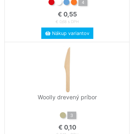
4
€ 0,55
€ 0,68 s DPH
Nákup variantov
Woolly drevený príbor
3
€ 0,10