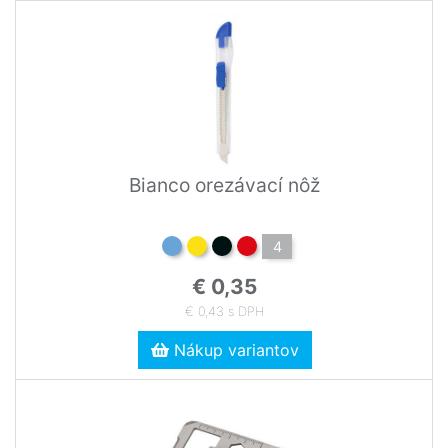
Bianco orezávací nôž
4
€ 0,35
€ 0,43 s DPH
Nákup variantov