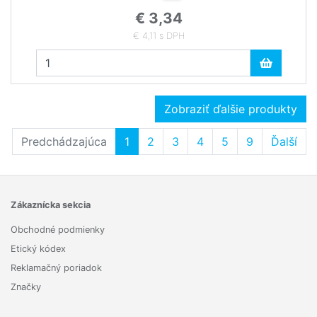
€ 3,34
€ 4,11 s DPH
Zobraziť ďalšie produkty
Predchádzajúca
1
2
3
4
5
9
Ďalší
Zákaznícka sekcia
Obchodné podmienky
Etický kódex
Reklamačný poriadok
Značky