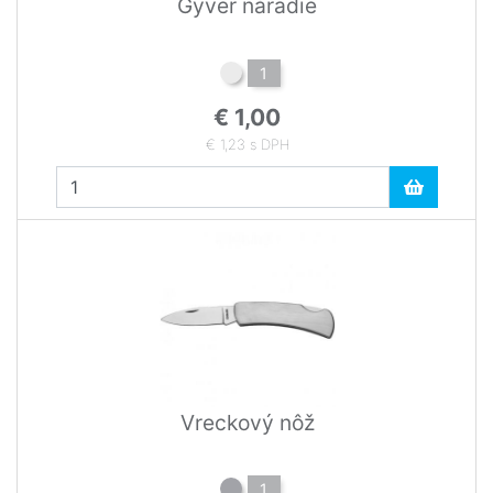
Gyver náradie
1
€ 1,00
€ 1,23 s DPH
Vreckový nôž
1