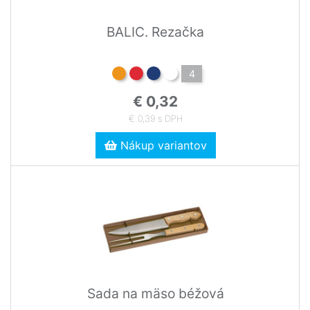
BALIC. Rezačka
4
€ 0,32
€ 0,39 s DPH
Nákup variantov
Sada na mäso béžová