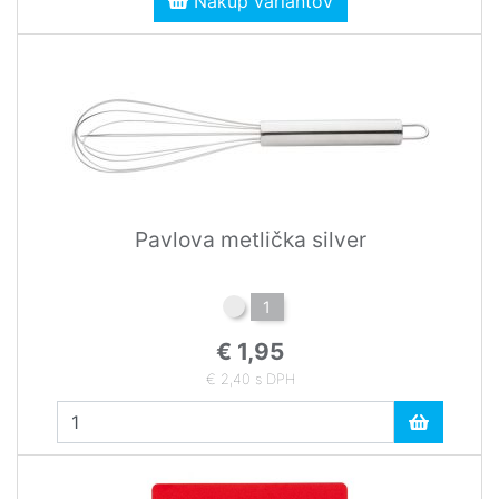
Nákup variantov
Pavlova metlička silver
1
€ 1,95
€ 2,40 s DPH