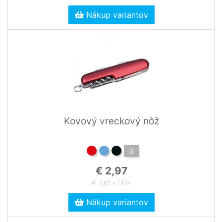
Nákup variantov
Kovový vreckový nôž
3
€ 2,97
€ 3,65 s DPH
Nákup variantov