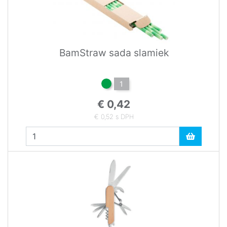
BamStraw sada slamiek
1
€ 0,42
€ 0,52 s DPH