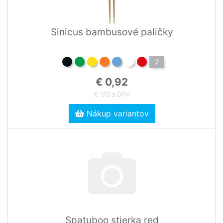
Sinicus bambusové paličky
7
€ 0,92
€ 1,13 s DPH
Nákup variantov
Spatuboo stierka red