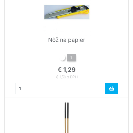
Nôž na papier
1
€ 1,29
€ 1,59 s DPH