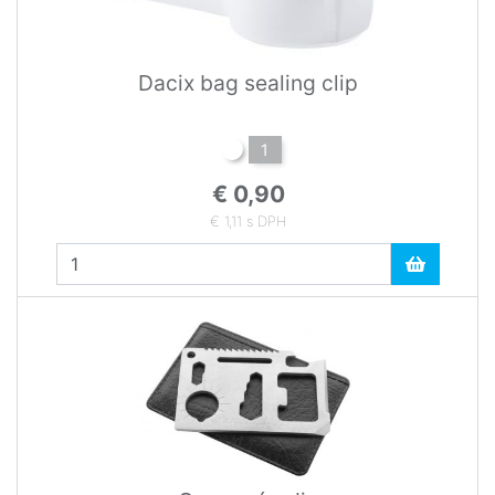
Dacix bag sealing clip
1
€ 0,90
€ 1,11 s DPH