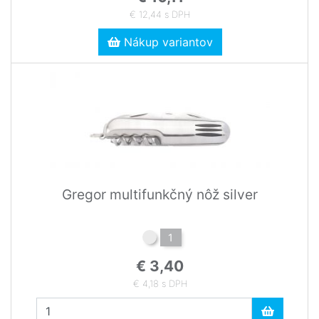
€ 12,44 s DPH
Nákup variantov
Gregor multifunkčný nôž silver
1
€ 3,40
€ 4,18 s DPH