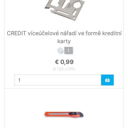
CREDIT víceúčelové nářadí ve formě kreditní
karty
1
€ 0,99
€ 1,22 s DPH