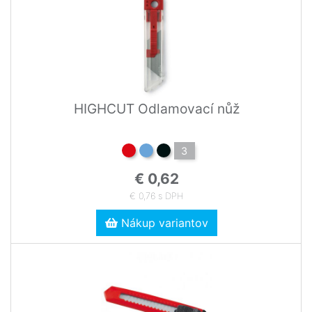
HIGHCUT Odlamovací nůž
3
€ 0,62
€ 0,76 s DPH
Nákup variantov