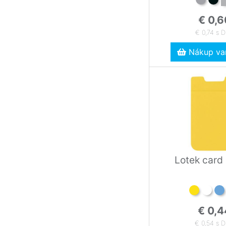
€ 0,6
€ 0,74 s 
Nákup var
Lotek card
€ 0,4
€ 0,54 s 