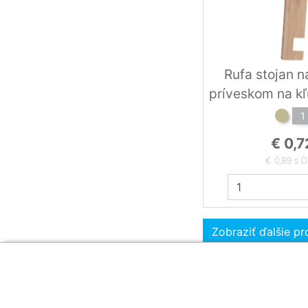
Rufa stojan n
príveskom na kľ
1
€ 0,7
€ 0,89 s 
Zobraziť ďalšie p
Zákaznícka sekcia
O firme
Obsah