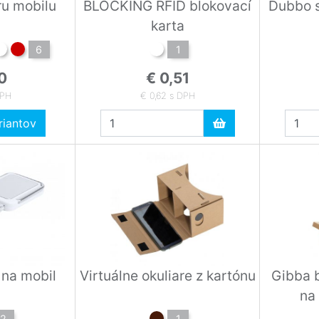
ru mobilu
BLOCKING RFID blokovací
Dubbo s
karta
6
1
0
€ 0,51
DPH
€ 0,62 s DPH
iantov
 na mobil
Virtuálne okuliare z kartónu
Gibba 
na
2
1