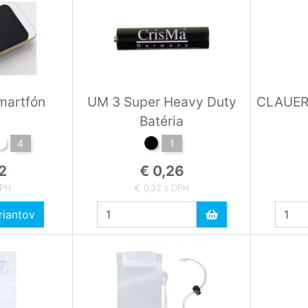
martfón
UM 3 Super Heavy Duty
CLAUER
Batéria
4
1
2
€ 0,26
DPH
€ 0,32 s DPH
iantov