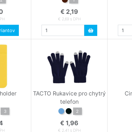
0
€ 2,19
DPH
€ 2,69 s DPH
iantov
 holder
TACTO Rukavice pro chytrý
Ci
telefon
3
2
4
€ 1,96
DPH
€ 2,41 s DPH