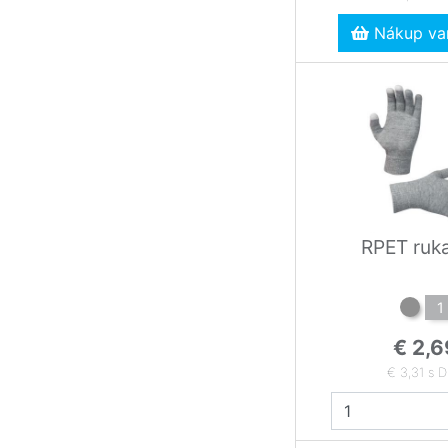
Nákup var
RPET ruk
1
€ 2,6
€ 3,31 s 