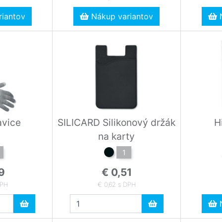
iantov
Nákup variantov
N
avice
SILICARD Silikonový držák
H
na karty
1
9
€ 0,51
DPH
€ 0,62 s DPH
N