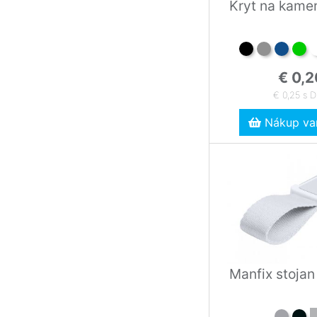
Kryt na kame
€ 0,2
€ 0,25 s 
Nákup var
Manfix stojan