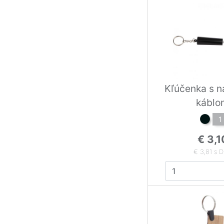
Kľúčenka s n
káblo
1
€ 3,1
€ 3,81 s 