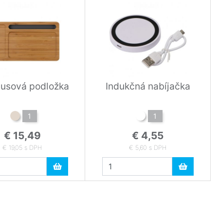
usová podložka
Indukčná nabíjačka
1
1
€ 15,49
€ 4,55
€ 19,05 s DPH
€ 5,60 s DPH