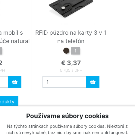
a mobil s
RFID púzdro na karty 3 v 1
úče natural
na telefón
1
2
€ 3,37
DPH
€ 4,15 s DPH
rodukty
Používame súbory cookies
Na týchto stránkach používame súbory cookies. Niektoré z
Katalógy
Prihlásiť sa k odberu noviniek
nich sú nevyhnutné, bez nich by sme inak nemohli fungovať.