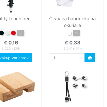
lity touch pen
Čistiaca handrička na
okuliare
3
1
€ 0,16
€ 0,33
€ 0,20 s DPH
€ 0,41 s DPH
ákup variantov