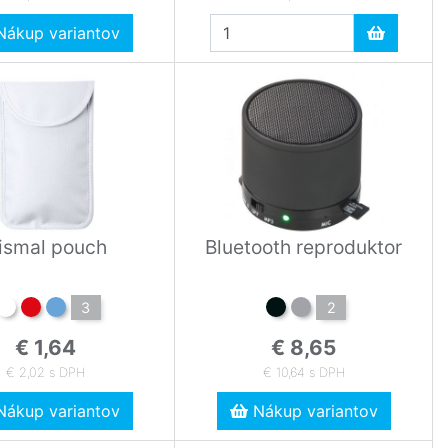
ákup variantov
ismal pouch
Bluetooth reproduktor
3
2
€ 1,64
€ 8,65
€ 2,02 s DPH
€ 10,64 s DPH
ákup variantov
Nákup variantov