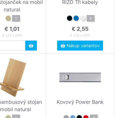
tojanček na mobil
RIZO Tři kabely
natural
1
3
€ 1,01
€ 2,55
€ 1,24 s DPH
€ 3,14 s DPH
Nákup variantov
bambusový stojan
Kovový Power Bank
 mobil natural
1
4