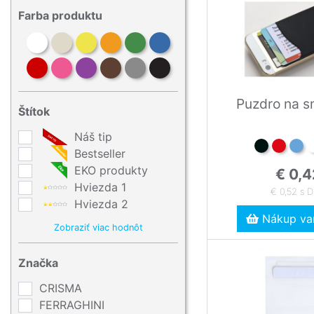
Farba produktu
Puzdro na s
Štítok
Náš tip
Bestseller
EKO produkty
€ 0,4
Hviezda 1
€ 0,52 s 
Hviezda 2
Nákup var
Zobraziť viac hodnôt
Značka
CRISMA
FERRAGHINI