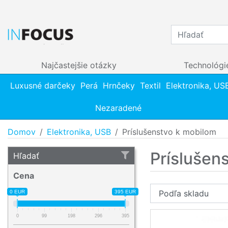
Najčastejšie otázky
Technológi
Luxusné darčeky
Perá
Hrnčeky
Textil
Elektronika, US
Nezaradené
Domov
Elektronika, USB
Príslušenstvo k mobilom
Príslušen
Hľadať
Cena
0 EUR
395 EUR
0
99
198
296
395