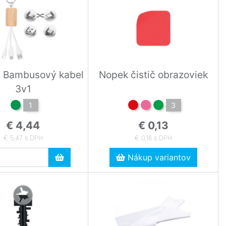
 Bambusový kabel
Nopek čistič obrazoviek
3v1
1
3
€ 4,44
€ 0,13
€ 5,47 s DPH
€ 0,16 s DPH
Nákup variantov