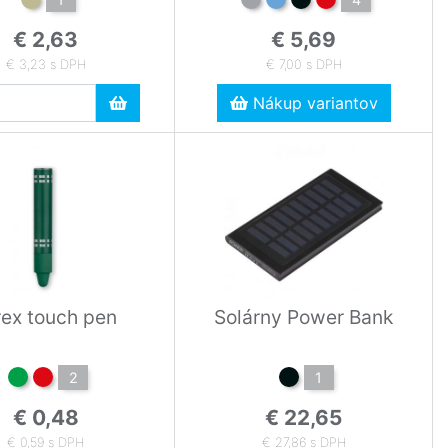
€ 2,63
€ 5,69
€ 3,23 s DPH
€ 7,00 s DPH
Nákup variantov
rex touch pen
Solárny Power Bank
2
1
€ 0,48
€ 22,65
€ 0,59 s DPH
€ 27,86 s DPH