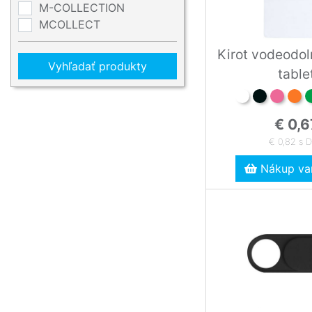
M-COLLECTION
MCOLLECT
Kirot vodeodol
Vyhľadať produkty
table
€ 0,6
€ 0,82 s 
Nákup var