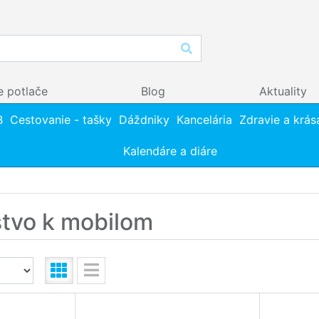
e potlače
Blog
Aktuality
B
Cestovanie - tašky
Dáždniky
Kancelária
Zdravie a krás
Kalendáre a diáre
stvo k mobilom