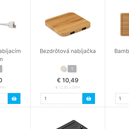
abíjacím
Bezdrôtová nabíjačka
Bamb
m
1
0
€ 10,49
DPH
€ 12,90 s DPH