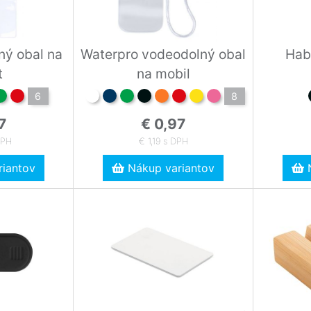
ný obal na
Waterpro vodeodolný obal
Habi
t
na mobil
6
8
7
€ 0,97
DPH
€ 1,19 s DPH
iantov
Nákup variantov
N