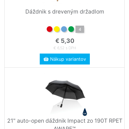
Dáždnik s dreveným držadlom
4
€ 5,30
€ 6,52 s DPH
Nákup variantov
21" auto-open dáždnik Impact zo 190T RPET
AWARE™