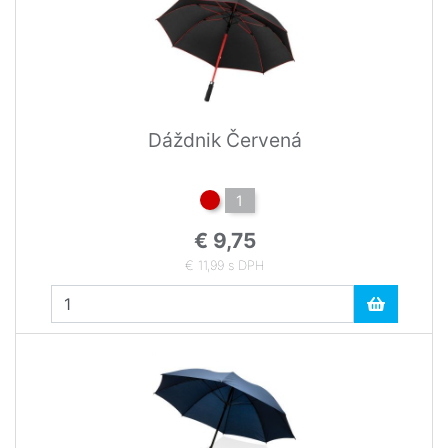
Dáždnik Červená
1
€ 9,75
€ 11,99 s DPH