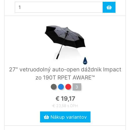
27" vetruodolný auto-open dáždnik Impact
zo 190T RPET AWARE™
3
€ 19,17
€ 23,58 s DPH
Nákup variantov