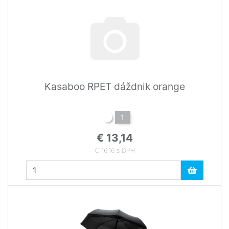
Kasaboo RPET dáždnik orange
1
€ 13,14
€ 16,16 s DPH