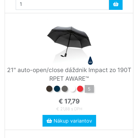
21" auto-open/close dáždnik Impact zo 190T
RPET AWARE™
5
€ 17,79
€ 21,88 s DPH
Nákup variantov