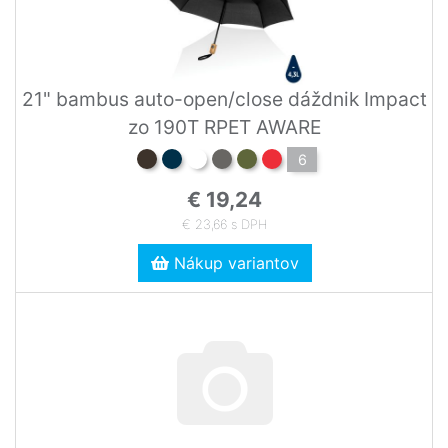
21" bambus auto-open/close dáždnik Impact
zo 190T RPET AWARE
6
€ 19,24
€ 23,66 s DPH
Nákup variantov