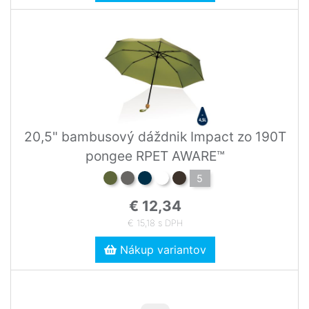
20,5" bambusový dáždnik Impact zo 190T
pongee RPET AWARE™
5
€ 12,34
€ 15,18 s DPH
Nákup variantov