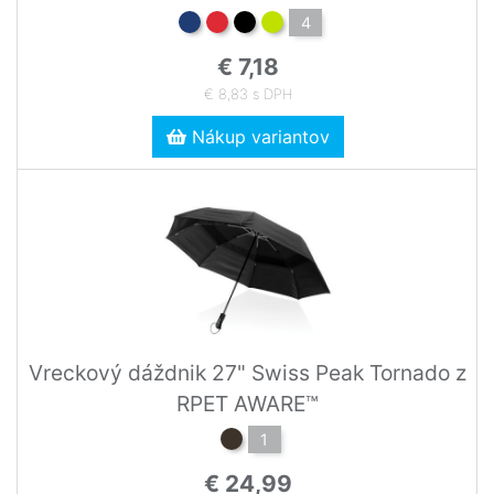
4
€ 7,18
€ 8,83 s DPH
Nákup variantov
Vreckový dáždnik 27" Swiss Peak Tornado z
RPET AWARE™
1
€ 24,99