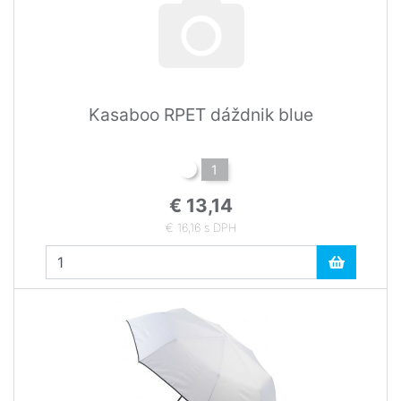
Kasaboo RPET dáždnik blue
1
€ 13,14
€ 16,16 s DPH