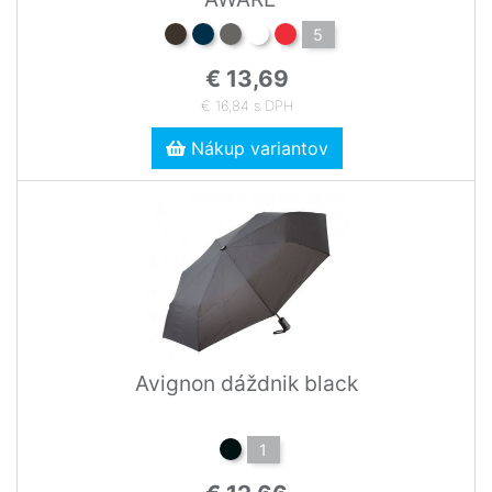
5
€ 13,69
€ 16,84 s DPH
Nákup variantov
Avignon dáždnik black
1