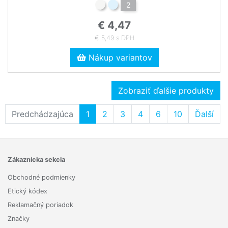
2
€ 4,47
€ 5,49 s DPH
Nákup variantov
Zobraziť ďalšie produkty
Predchádzajúca
1
2
3
4
6
10
Ďalší
Zákaznícka sekcia
Obchodné podmienky
Etický kódex
Reklamačný poriadok
Značky