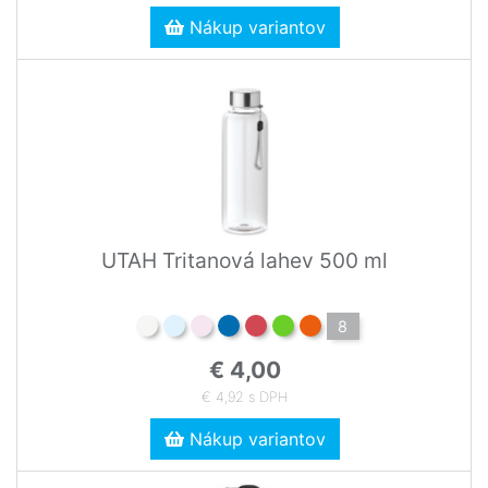
Nákup variantov
UTAH Tritanová lahev 500 ml
8
€ 4,00
€ 4,92 s DPH
Nákup variantov