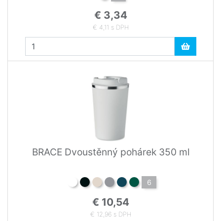
€ 3,34
€ 4,11 s DPH
BRACE Dvoustěnný pohárek 350 ml
6
€ 10,54
€ 12,96 s DPH