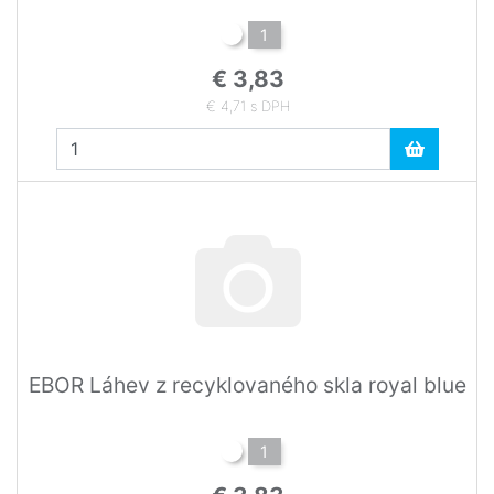
1
€ 3,83
€ 4,71 s DPH
EBOR Láhev z recyklovaného skla royal blue
1