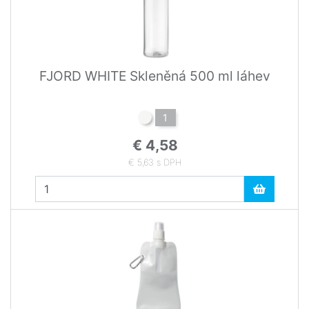
FJORD WHITE Skleněná 500 ml láhev
1
€ 4,58
€ 5,63 s DPH