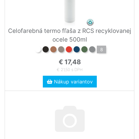
Celofarebná termo fľaša z RCS recyklovanej
ocele 500ml
8
€ 17,48
€ 21,50 s DPH
Nákup variantov