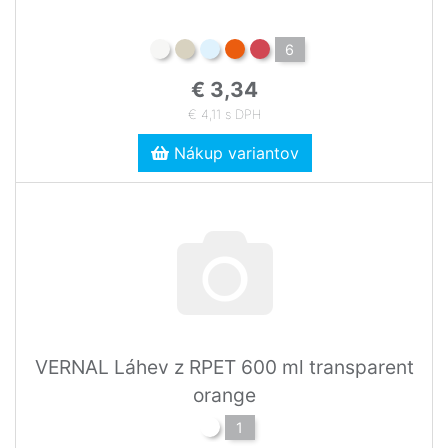
6
€ 3,34
€ 4,11 s DPH
Nákup variantov
VERNAL Láhev z RPET 600 ml transparent
orange
1