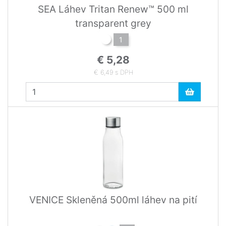
SEA Láhev Tritan Renew™ 500 ml
transparent grey
1
€ 5,28
€ 6,49 s DPH
VENICE Skleněná 500ml láhev na pití