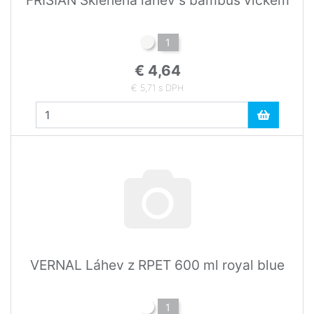
1
€ 4,64
€ 5,71 s DPH
VERNAL Láhev z RPET 600 ml royal blue
1