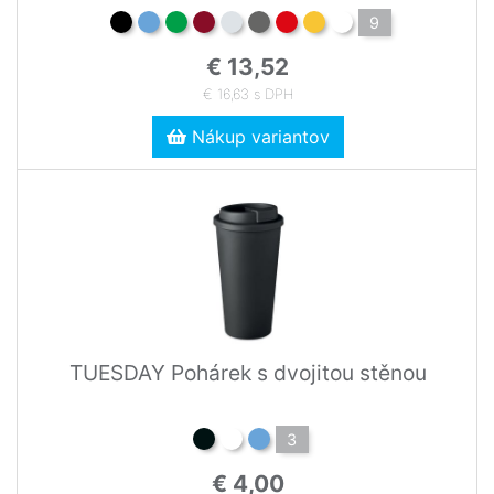
9
€ 13,52
€ 16,63 s DPH
Nákup variantov
TUESDAY Pohárek s dvojitou stěnou
3
€ 4,00