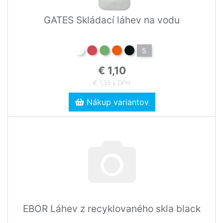
GATES Skládací láhev na vodu
5
€ 1,10
€ 1,35 s DPH
Nákup variantov
EBOR Láhev z recyklovaného skla black