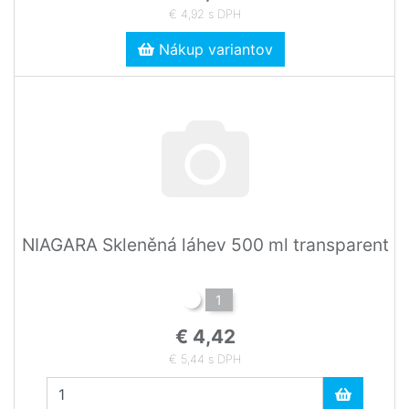
€ 4,92 s DPH
Nákup variantov
NIAGARA Skleněná láhev 500 ml transparent
1
€ 4,42
€ 5,44 s DPH