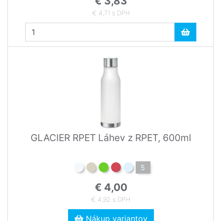
€ 3,83
€ 4,71 s DPH
GLACIER RPET Láhev z RPET, 600ml
5
€ 4,00
€ 4,92 s DPH
Nákup variantov