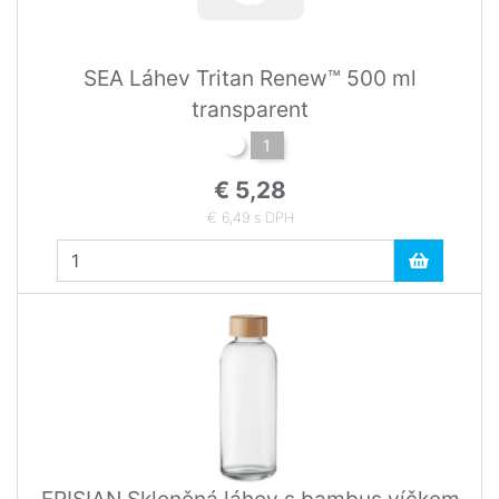
SEA Láhev Tritan Renew™ 500 ml
transparent
1
€ 5,28
€ 6,49 s DPH
FRISIAN Skleněná láhev s bambus víčkem