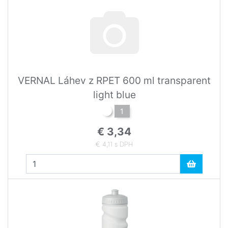
VERNAL Láhev z RPET 600 ml transparent
light blue
1
€ 3,34
€ 4,11 s DPH