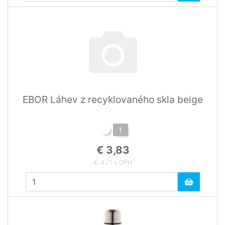
EBOR Láhev z recyklovaného skla beige
1
€ 3,83
€ 4,71 s DPH