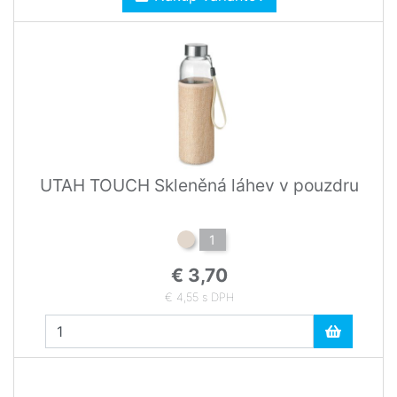
UTAH TOUCH Skleněná láhev v pouzdru
1
€ 3,70
€ 4,55 s DPH