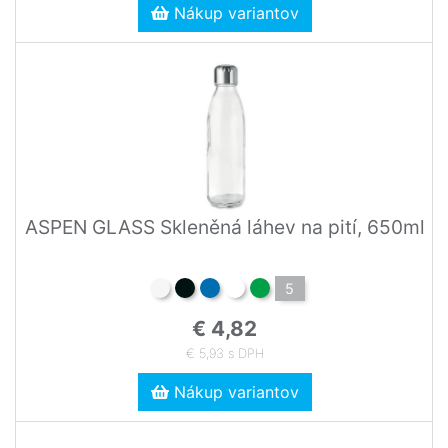
Nákup variantov
ASPEN GLASS Skleněná láhev na pití, 650ml
5
€ 4,82
€ 5,93 s DPH
Nákup variantov