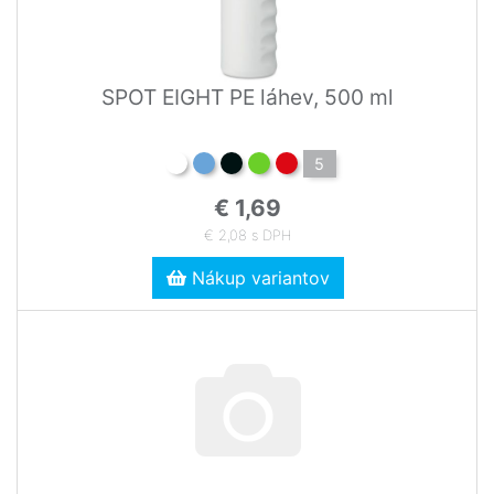
SPOT EIGHT PE láhev, 500 ml
5
€ 1,69
€ 2,08 s DPH
Nákup variantov