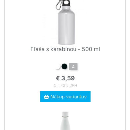
Fľaša s karabínou - 500 ml
4
€ 3,59
€ 4,42 s DPH
Nákup variantov