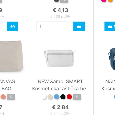
9
€ 4,13
DPH
€ 5,08 s DPH
N
ANVAS
NEW &amp; SMART
NAI
 BAG
Kosmetická taštička bez
Kosme
PVC
5
5
7
€ 2,84
DPH
€ 3,49 s DPH