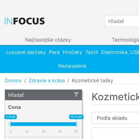
Najčastejšie otázky
Technológi
Luxusné darčeky
Perá
Hrnčeky
Textil
Elektronika, US
Nezaradené
Domov
Zdravie a krása
Kozmetické tašky
Kozmetick
Hľadať
Cena
0 EUR
55 EUR
0
14
28
41
55