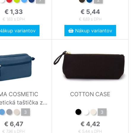
€ 1,33
€ 5,44
€ 1,63 s DPH
€ 6,69 s DPH
ákup variantov
Nákup variantov
MA COSMETIC
COTTON CASE
tická taštička z
konopí
3
3
€ 6,47
€ 4,42
€ 7,96 s DPH
€ 5,44 s DPH