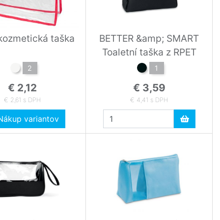
kozmetická taška
BETTER &amp; SMART
Toaletní taška z RPET
2
1
€ 2,12
€ 3,59
€ 2,61 s DPH
€ 4,41 s DPH
ákup variantov