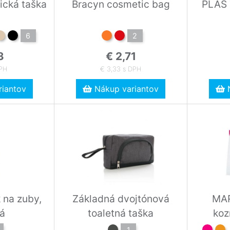
ická taška
Bracyn cosmetic bag
PLAS 
6
2
3
€ 2,71
DPH
€ 3,33 s DPH
iantov
Nákup variantov
N
 na zuby,
Základná dvojtónová
MAR
á
toaletná taška
koz
1