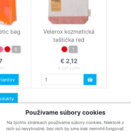
etic bag
Velerox kozmetická
taštička red
6
1
7
€ 2,12
DPH
€ 2,61 s DPH
iantov
rodukty
Používame súbory cookies
Na týchto stránkach používame súbory cookies. Niektoré z
Katalógy
Prihlásiť sa k odberu noviniek
nich sú nevyhnutné, bez nich by sme inak nemohli fungovať.