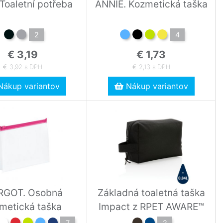
Toaletní potřeba
ANNIE. Kozmetická taška
2
4
€ 3,19
€ 1,73
€ 3,92 s DPH
€ 2,13 s DPH
ákup variantov
Nákup variantov
GOT. Osobná
Základná toaletná taška
metická taška
Impact z RPET AWARE™
7
2