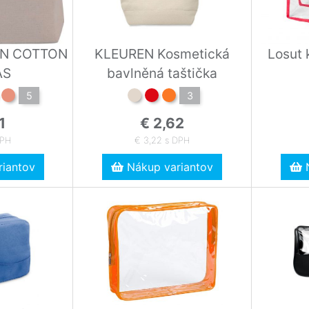
IN COTTON
KLEUREN Kosmetická
Losut 
AS
bavlněná taštička
5
3
1
€ 2,62
DPH
€ 3,22 s DPH
iantov
Nákup variantov
N