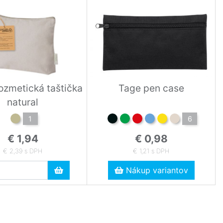
ozmetická taštička
Tage pen case
natural
1
6
€ 1,94
€ 0,98
€ 2,39 s DPH
€ 1,21 s DPH
Nákup variantov