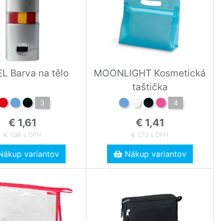
L Barva na tělo
MOONLIGHT Kosmetická
taštička
3
4
€ 1,61
€ 1,41
€ 1,98 s DPH
€ 1,73 s DPH
ákup variantov
Nákup variantov