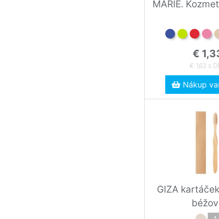
MARIE. Kozmet
€ 1,3
€ 1,63 s 
Nákup var
GIZA kartáček
béžov
1