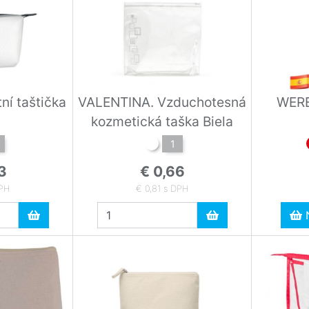
ní taštička
VALENTINA. Vzduchotesná
WERE
kozmetická taška Biela
1
3
€ 0,66
DPH
€ 0,81 s DPH
N