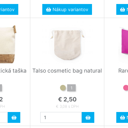
iantov
Nákup variantov
N
ická taška
Talso cosmetic bag natural
Rar
1
2
€ 2,50
DPH
€ 3,08 s DPH
N