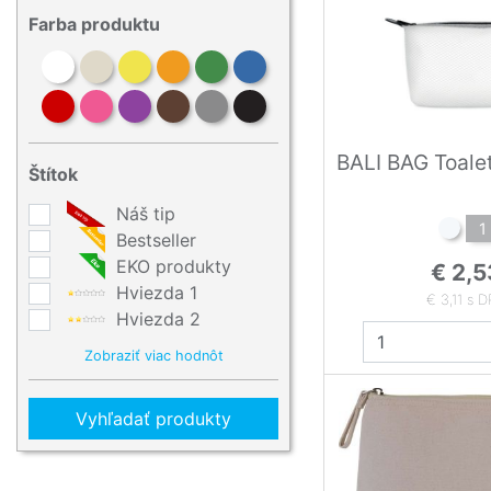
Farba produktu
BALI BAG Toalet
Štítok
Náš tip
1
Bestseller
EKO produkty
€ 2,5
Hviezda 1
€ 3,11 s 
Hviezda 2
Zobraziť viac hodnôt
Vyhľadať produkty