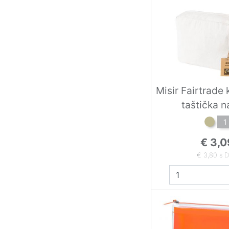
Misir Fairtrade
taštička n
1
€ 3,0
€ 3,80 s 