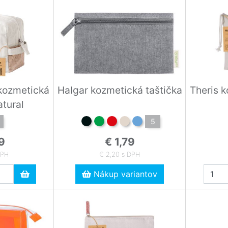
 kozmetická
Halgar kozmetická taštička
Theris k
atural
5
9
€ 1,79
DPH
€ 2,20 s DPH
Nákup variantov