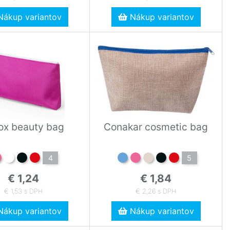
ákup variantov
Nákup variantov
ox beauty bag
Conakar cosmetic bag
4
5
€ 1,24
€ 1,84
€ 1,53 s DPH
€ 2,26 s DPH
ákup variantov
Nákup variantov