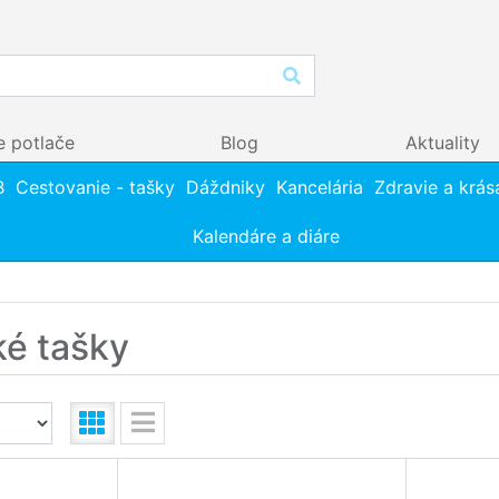
e potlače
Blog
Aktuality
B
Cestovanie - tašky
Dáždniky
Kancelária
Zdravie a krás
Kalendáre a diáre
é tašky