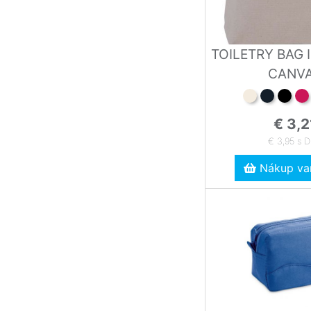
TOILETRY BAG 
CANV
€ 3,2
€ 3,95 s 
Nákup var