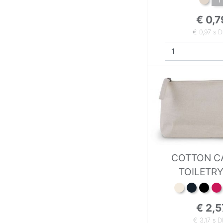
€ 0,7
€ 0,97 s 
COTTON C
TOILETRY
€ 2,5
€ 3,17 s 