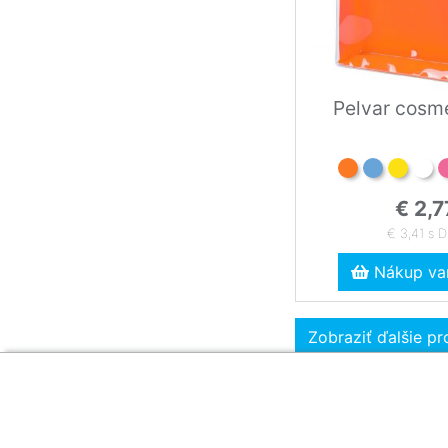
Pelvar cosm
€ 2,7
€ 3,41 s 
Nákup var
Zobraziť ďalšie p
Zákaznícka sekcia
O firme
Obsah