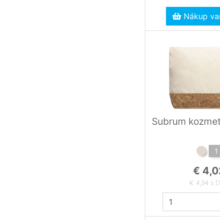
Nákup var
Subrum kozmet
1
€ 4,0
€ 4,94 s 