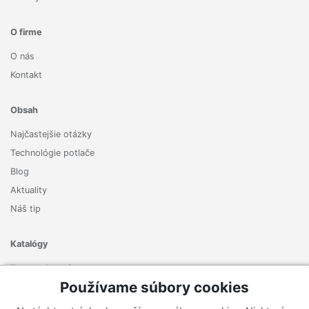
O firme
O nás
Kontakt
Obsah
Najčastejšie otázky
Technológie potlače
Blog
Aktuality
Náš tip
Katalógy
Zoznam katalógov
Používame súbory cookies
Prihlásiť sa k odberu noviniek