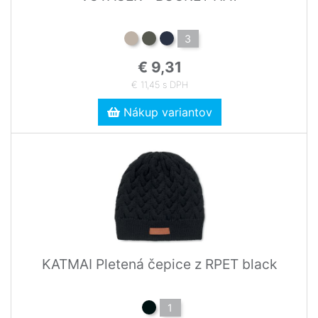
3
€ 9,31
€ 11,45 s DPH
Nákup variantov
KATMAI Pletená čepice z RPET black
1