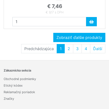
€ 7,46
€ 9,17 s DPH
Zobraziť ďalšie produkty
Predchádzajúca
1
2
3
4
Ďalší
Zákaznícka sekcia
Obchodné podmienky
Etický kódex
Reklamačný poriadok
Značky