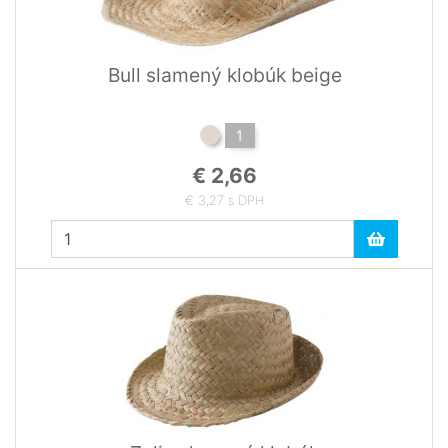
Bull slamený klobúk beige
1
€ 2,66
€ 3,27 s DPH