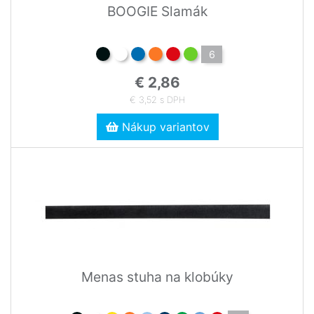
BOOGIE Slamák
6
€ 2,86
€ 3,52 s DPH
Nákup variantov
Menas stuha na klobúky