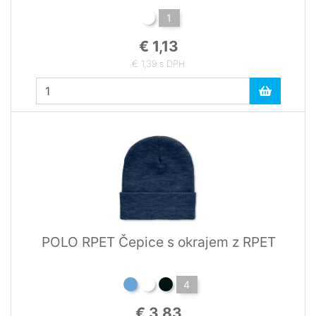
1
€ 1,13
€ 1,39 s DPH
POLO RPET Čepice s okrajem z RPET
4
€ 3,83