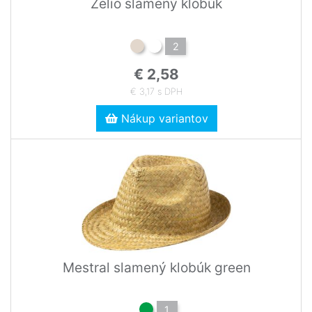
Zelio slamený klobúk
2
€ 2,58
€ 3,17 s DPH
Nákup variantov
Mestral slamený klobúk green
1