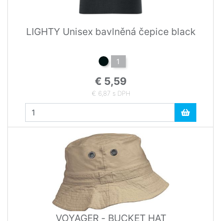
LIGHTY Unisex bavlněná čepice black
1
€ 5,59
€ 6,87 s DPH
VOYAGER - BUCKET HAT