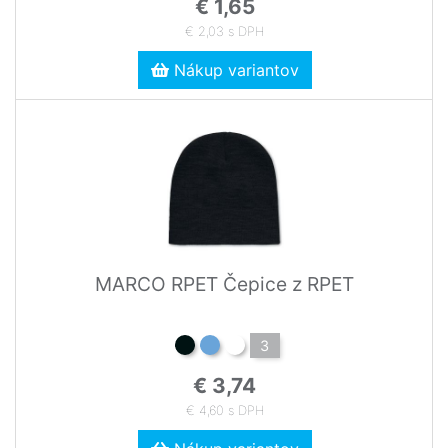
€ 1,65
€ 2,03 s DPH
Nákup variantov
MARCO RPET Čepice z RPET
3
€ 3,74
€ 4,60 s DPH