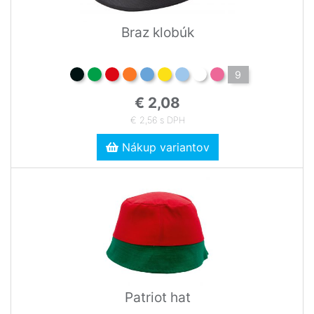
Braz klobúk
9
€ 2,08
€ 2,56 s DPH
Nákup variantov
Patriot hat