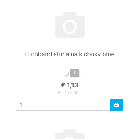
Hicoband stuha na klobúky blue
1
€ 1,13
€ 1,39 s DPH