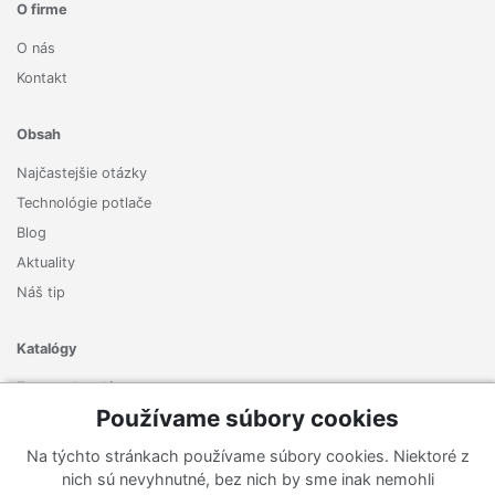
O firme
O nás
Kontakt
Obsah
Najčastejšie otázky
Technológie potlače
Blog
Aktuality
Náš tip
Katalógy
Zoznam katalógov
Používame súbory cookies
Prihlásiť sa k odberu noviniek
Na týchto stránkach používame súbory cookies. Niektoré z
Zaregistrujte sa k odberu nášho newslettera a nenechajte si
nich sú nevyhnutné, bez nich by sme inak nemohli
ujsť žiadne ponuky ani nové produkty.