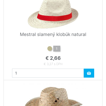
Mestral slamený klobúk natural
1
€ 2,66
€ 3,27 s DPH