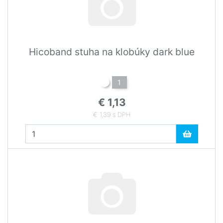
Hicoband stuha na klobúky dark blue
1
€ 1,13
€ 1,39 s DPH