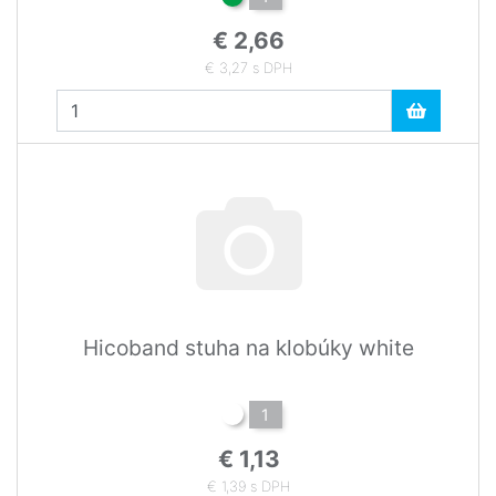
€ 2,66
€ 3,27 s DPH
Hicoband stuha na klobúky white
1
€ 1,13
€ 1,39 s DPH