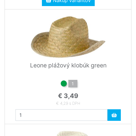
Nákup variantov
Leone plážový klobúk green
1
€ 3,49
€ 4,29 s DPH