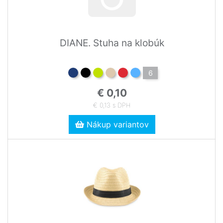
DIANE. Stuha na klobúk
6
€ 0,10
€ 0,13 s DPH
Nákup variantov