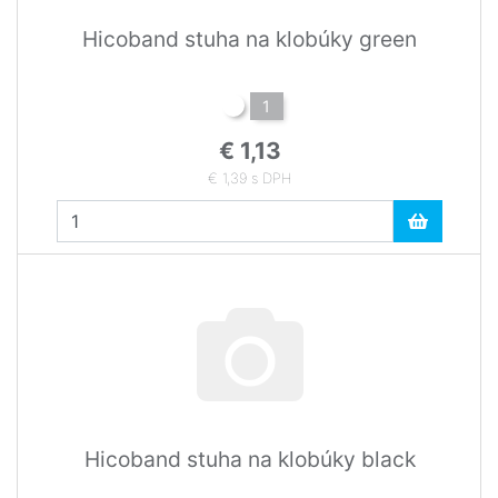
Hicoband stuha na klobúky green
1
€ 1,13
€ 1,39 s DPH
Hicoband stuha na klobúky black