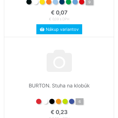
9
€ 0,07
€ 0,09 s DPH
Nákup variantov
BURTON. Stuha na klobúk
6
€ 0,23