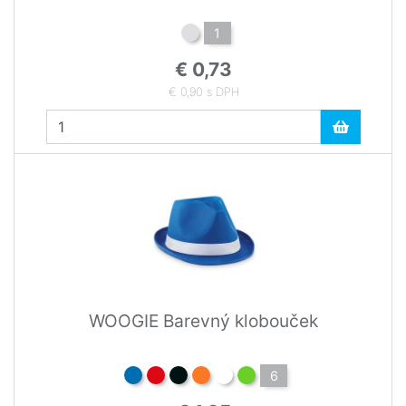
1
€ 0,73
€ 0,90 s DPH
WOOGIE Barevný klobouček
6