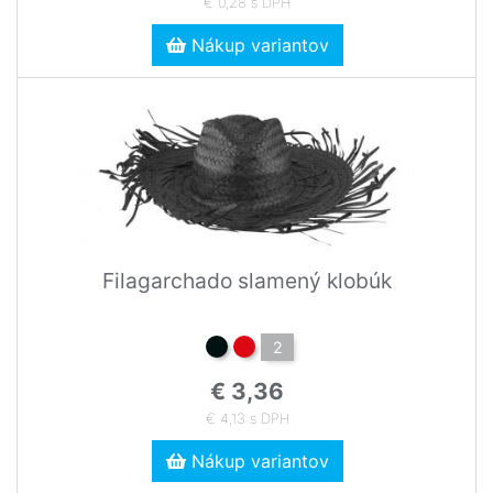
€ 0,28 s DPH
Nákup variantov
Filagarchado slamený klobúk
2
€ 3,36
€ 4,13 s DPH
Nákup variantov