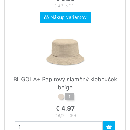
€ 4,71 s DPH
Nákup variantov
BILGOLA+ Papírový slaměný klobouček
beige
1
€ 4,97
€ 6,12 s DPH