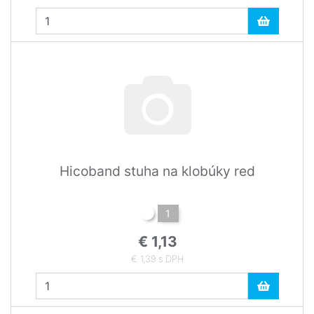
Hicoband stuha na klobúky red
1
€ 1,13
€ 1,39 s DPH