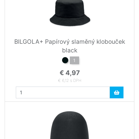
BILGOLA+ Papírový slaměný klobouček
black
1
€ 4,97
€ 6,12 s DPH