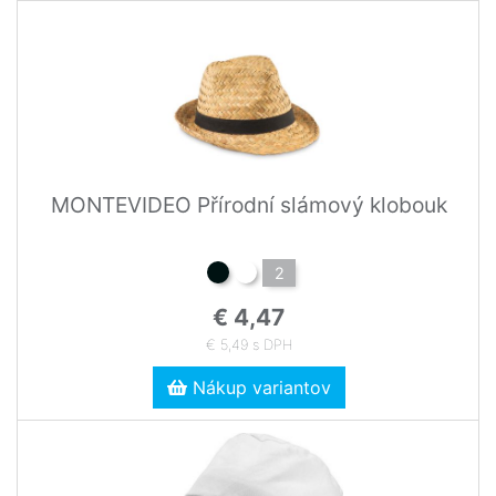
MONTEVIDEO Přírodní slámový klobouk
2
€ 4,47
€ 5,49 s DPH
Nákup variantov