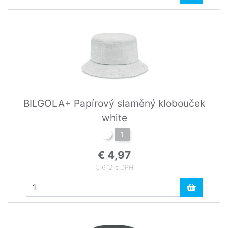
BILGOLA+ Papírový slaměný klobouček
white
1
€ 4,97
€ 6,12 s DPH