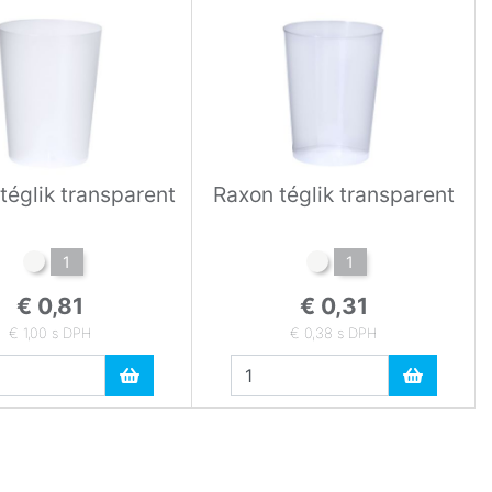
téglik transparent
Raxon téglik transparent
1
1
€ 0,81
€ 0,31
€ 1,00 s DPH
€ 0,38 s DPH