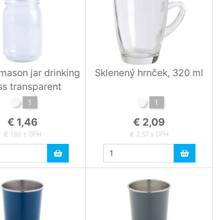
mason jar drinking
Sklenený hrnček, 320 ml
ss transparent
1
1
€ 1,46
€ 2,09
€ 1,80 s DPH
€ 2,57 s DPH