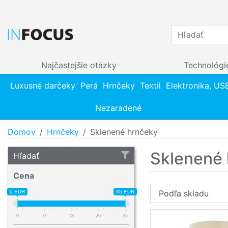
Najčastejšie otázky
Technológi
Luxusné darčeky
Perá
Hrnčeky
Textil
Elektronika, US
Nezaradené
Domov
Hrnčeky
Sklenené hrnčeky
Sklenené
Hľadať
Cena
0 EUR
35 EUR
0
9
18
26
35