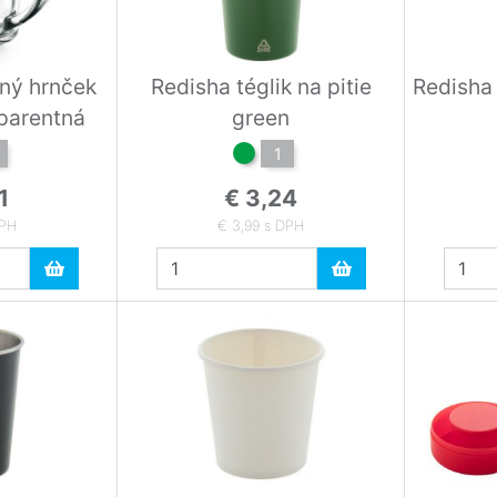
ný hrnček
Redisha téglik na pitie
Redisha 
parentná
green
1
1
€ 3,24
DPH
€ 3,99 s DPH