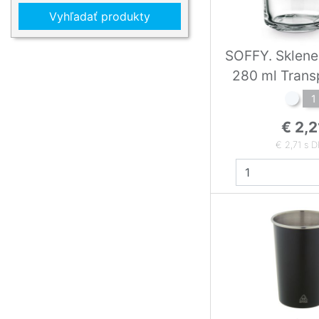
Vyhľadať produkty
SOFFY. Sklene
280 ml Trans
1
€ 2,2
€ 2,71 s 