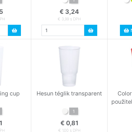
5
€ 3,24
DPH
€ 3,99 s DPH
N
king cup
Hesun téglik transparent
Colo
použite
1
1
€ 0,81
DPH
€ 1,00 s DPH