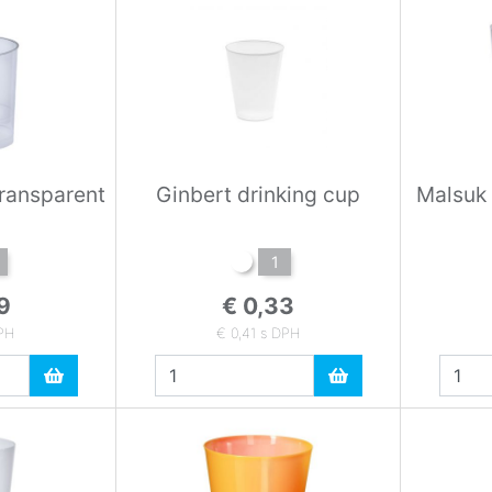
transparent
Ginbert drinking cup
Malsuk 
1
9
€ 0,33
DPH
€ 0,41 s DPH