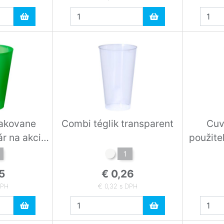
pakovane
Combi téglik transparent
Cuv
ár na akcie
použite
n
1
5
€ 0,26
DPH
€ 0,32 s DPH