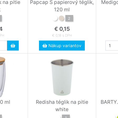
 na pitie
Papcap S papierový téglik,
Medigo
k
120 ml
2
4
€ 0,15
DPH
€ 0,18 s DPH
Nákup variantov
00 ml
Redisha téglik na pitie
BARTY.
white
1