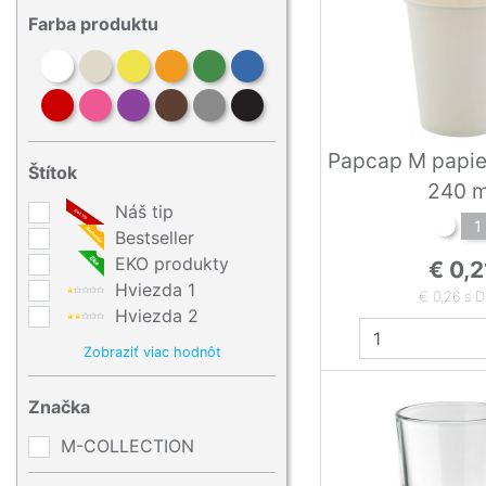
Farba produktu
Papcap M papier
Štítok
240 m
Náš tip
1
Bestseller
EKO produkty
€ 0,2
Hviezda 1
€ 0,26 s 
Hviezda 2
Zobraziť viac hodnôt
Značka
M-COLLECTION