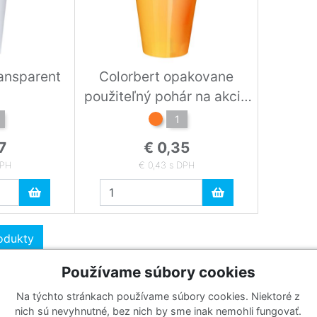
ransparent
Colorbert opakovane
použiteľný pohár na akcie
orange
1
7
€ 0,35
DPH
€ 0,43 s DPH
rodukty
Používame súbory cookies
Na týchto stránkach používame súbory cookies. Niektoré z
Katalógy
Prihlásiť sa k odberu noviniek
nich sú nevyhnutné, bez nich by sme inak nemohli fungovať.