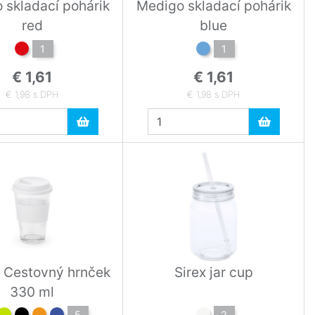
 skladací pohárik
Medigo skladací pohárik
red
blue
1
1
€ 1,61
€ 1,61
€ 1,98 s DPH
€ 1,98 s DPH
 Cestovný hrnček
Sirex jar cup
330 ml
5
2