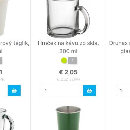
ový téglik,
Hrnček na kávu zo skla,
Drunax 
l
300 ml
gla
1
1
€ 2,05
DPH
€ 2,52 s DPH