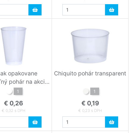
ak opakovane
Chiquito pohár transparent
ľný pohár na akcie
white
1
1
€ 0,26
€ 0,19
€ 0,32 s DPH
€ 0,23 s DPH