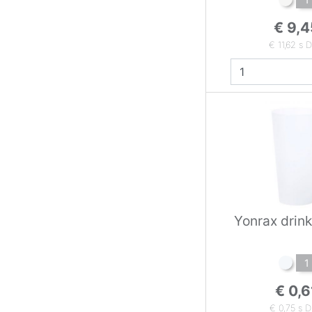
€ 9,4
€ 11,62 s 
Yonrax drin
1
€ 0,6
€ 0,75 s 