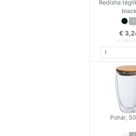
Redisha téglik
blac
1
€ 3,2
€ 3,99 s 
Pohár, 5
1