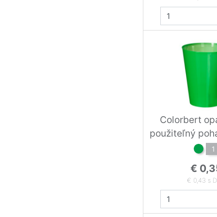
Colorbert o
použiteľný poh
gree
1
€ 0,3
€ 0,43 s 