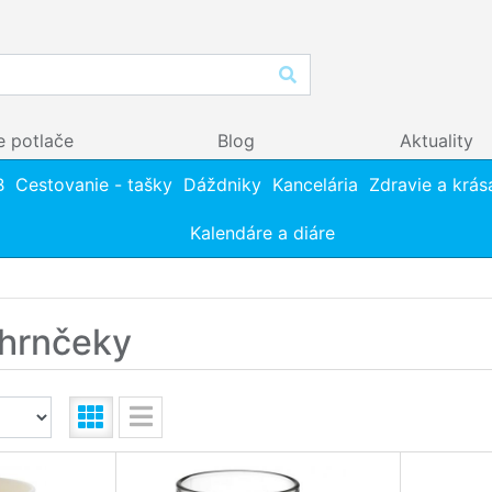
e potlače
Blog
Aktuality
B
Cestovanie - tašky
Dáždniky
Kancelária
Zdravie a krás
Kalendáre a diáre
 hrnčeky