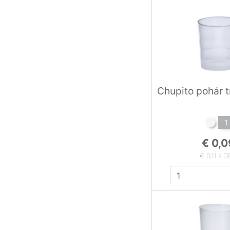
Chupito pohár 
1
€ 0,0
€ 0,11 s 