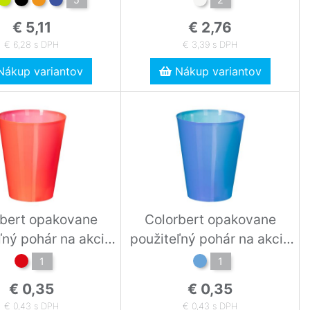
€ 5,11
€ 2,76
€ 6,28 s DPH
€ 3,39 s DPH
ákup variantov
Nákup variantov
rbert opakovane
Colorbert opakovane
ľný pohár na akcie
použiteľný pohár na akcie
red
blue
1
1
€ 0,35
€ 0,35
€ 0,43 s DPH
€ 0,43 s DPH