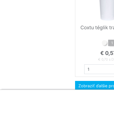
Coxtu téglik t
1
€ 0,5
€ 0,70 s 
Zobraziť ďalšie p
Zákaznícka sekcia
O firme
Obsah